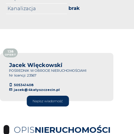
brak
Kanalizacja
138
OFERT
Jacek Więckowski
POŚREDNIK W OBROCIE NIERUCHOMOŚCIAMI
Nr licencji: 23567
505341408
jacek@4katyszczecin.pl
Napisz wiadomość
OPIS
NIERUCHOMOŚCI