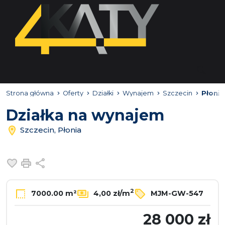
Strona główna
Oferty
Działki
Wynajem
Szczecin
Płonia
Działka na wynajem
Szczecin, Płonia
Dodaj do ulubionych
Drukuj
Udostępnij
2
7000.00 m²
4,00 zł/m
MJM-GW-547
28 000 zł