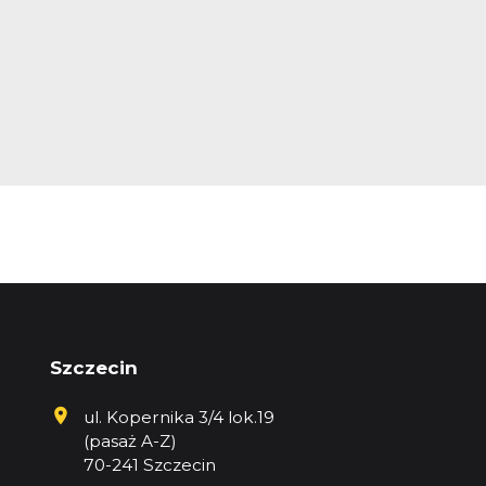
Szczecin
ul. Kopernika 3/4 lok.19
(pasaż A-Z)
70-241 Szczecin