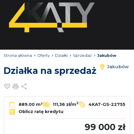
Strona główna
Oferty
Działki
Sprzedaż
Jakubów
Jakubów
Działka na sprzedaż
Dodaj do ulubionych
Drukuj
Udostępnij
2
889.00 m²
111,36 zł/m
4KAT-GS-22755
Oblicz ratę kredytu
99 000 zł