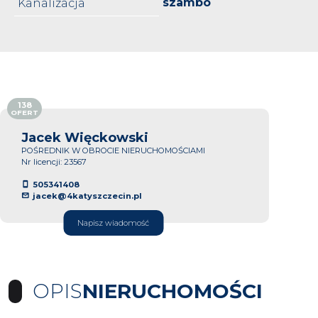
szambo
Kanalizacja
138
OFERT
Jacek Więckowski
POŚREDNIK W OBROCIE NIERUCHOMOŚCIAMI
Nr licencji: 23567
505341408
jacek@4katyszczecin.pl
Napisz wiadomość
OPIS
NIERUCHOMOŚCI