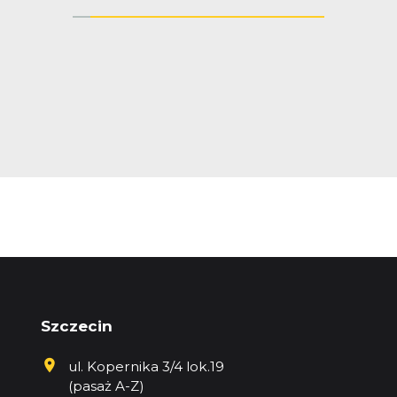
Szczecin
ul. Kopernika 3/4 lok.19
(pasaż A-Z)