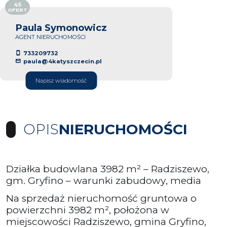
45
OFERT
Paula Symonowicz
AGENT NIERUCHOMOŚCI
733209732
paula@4katyszczecin.pl
Napisz wiadomość
OPIS
NIERUCHOMOŚCI
Działka budowlana 3982 m² – Radziszewo,
gm. Gryfino – warunki zabudowy, media
Na sprzedaż nieruchomość gruntowa o
powierzchni 3982 m², położona w
miejscowości Radziszewo, gmina Gryfino,