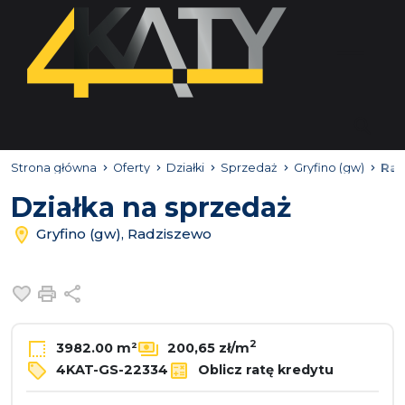
Strona główna
Oferty
Działki
Sprzedaż
Gryfino (gw)
Rad
Działka na sprzedaż
Gryfino (gw), Radziszewo
Dodaj do ulubionych
Drukuj
Udostępnij
2
3982.00 m²
200,65 zł/m
4KAT-GS-22334
Oblicz ratę kredytu