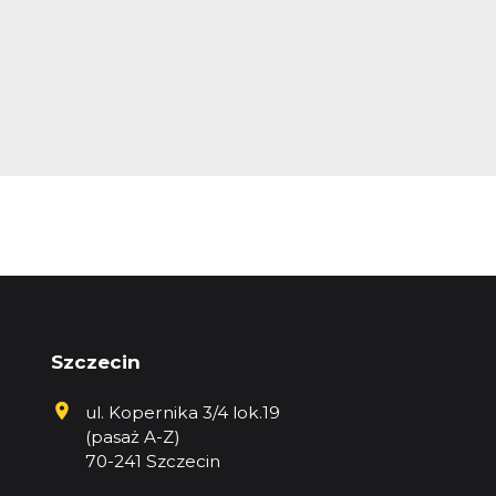
Szczecin
ul. Kopernika 3/4 lok.19
(pasaż A-Z)
70-241 Szczecin