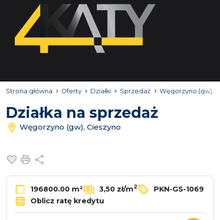
Strona główna
Oferty
Działki
Sprzedaż
Węgorzyno (gw)
Działka na sprzedaż
Węgorzyno (gw), Cieszyno
Dodaj do ulubionych
Drukuj
Udostępnij
2
196800.00 m²
3,50 zł/m
PKN-GS-1069
Oblicz ratę kredytu