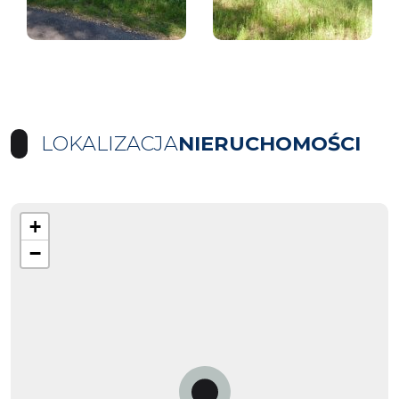
LOKALIZACJA
NIERUCHOMOŚCI
+
−