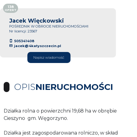
138
OFERT
Jacek Więckowski
POŚREDNIK W OBROCIE NIERUCHOMOŚCIAMI
Nr licencji: 23567
505341408
jacek@4katyszczecin.pl
Napisz wiadomość
OPIS
NIERUCHOMOŚCI
Działka rolna o powierzchni 19,68 ha w obrębie
Cieszyno gm. Węgorzyno.
Działka jest zagospodarowana rolniczo, w skład