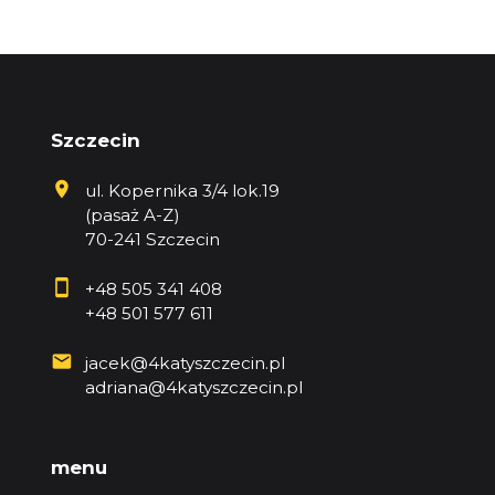
Szczecin
ul. Kopernika 3/4 lok.19
(pasaż A-Z)
70-241 Szczecin
+48 505 341 408
+48 501 577 611
jacek@4katyszczecin.pl
adriana@4katyszczecin.pl
menu