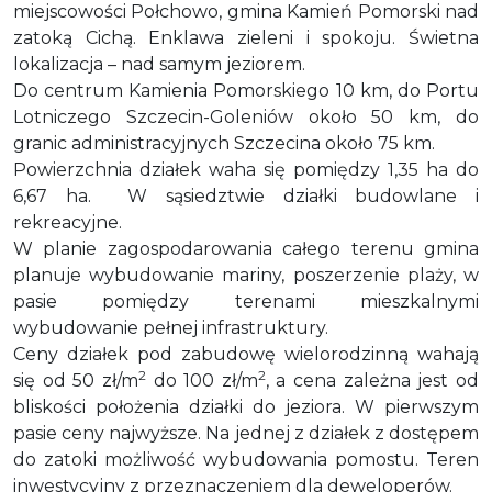
miejscowości Połchowo, gmina Kamień Pomorski nad
zatoką Cichą. Enklawa zieleni i spokoju. Świetna
lokalizacja – nad samym jeziorem.
Do centrum Kamienia Pomorskiego 10 km, do Portu
Lotniczego Szczecin-Goleniów około 50 km, do
granic administracyjnych Szczecina około 75 km.
Powierzchnia działek waha się pomiędzy 1,35 ha do
6,67 ha. W sąsiedztwie działki budowlane i
rekreacyjne.
W planie zagospodarowania całego terenu gmina
planuje wybudowanie mariny, poszerzenie plaży, w
pasie pomiędzy terenami mieszkalnymi
wybudowanie pełnej infrastruktury.
Ceny działek pod zabudowę wielorodzinną wahają
2
2
się od 50 zł/m
do 100 zł/m
, a cena zależna jest od
bliskości położenia działki do jeziora. W pierwszym
pasie ceny najwyższe. Na jednej z działek z dostępem
do zatoki możliwość wybudowania pomostu. Teren
inwestycyjny z przeznaczeniem dla deweloperów.