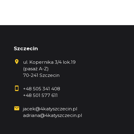
Szczecin
ul. Kopernika 3/4 lok.19
(pasaż A-Z)
70-241 Szczecin
+48 505 341 408
+48 501 577 611
jacek@4katyszczecin.pl
adriana@4katyszczecin.pl