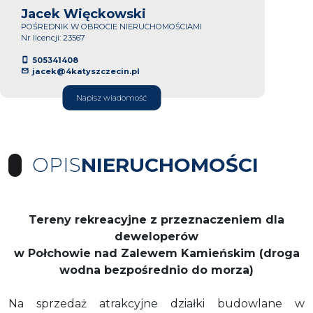
Jacek Więckowski
POŚREDNIK W OBROCIE NIERUCHOMOŚCIAMI
Nr licencji: 23567
505341408
jacek@4katyszczecin.pl
Napisz wiadomość
OPIS
NIERUCHOMOŚCI
Tereny rekreacyjne z przeznaczeniem dla
deweloperów
w Połchowie nad Zalewem Kamieńskim (droga
wodna bezpośrednio do morza)
Na sprzedaż atrakcyjne działki budowlane w