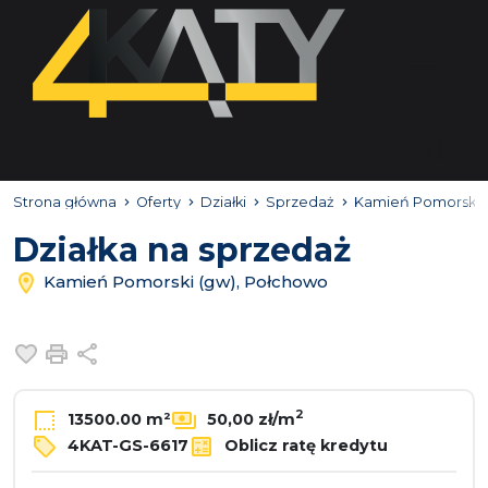
Strona główna
Oferty
Działki
Sprzedaż
Kamień Pomorski 
Działka na sprzedaż
Kamień Pomorski (gw), Połchowo
Dodaj do ulubionych
Drukuj
Udostępnij
2
13500.00 m²
50,00 zł/m
4KAT-GS-6617
Oblicz ratę kredytu