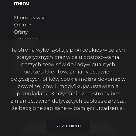
menu
Strona główna
O firmie
Oferty
Zgłoszenia
Ulubione
Ta strona wykorzystuje pliki cookies w celach
Blog
statystycznych oraz w celu dostosowania
Kontakt
naszych serwisów do indywidualnych
Rodo
potrzeb klientów. Zmiany ustawień
dotyczących plików cookie można dokonać w
dowolnej chwili modyfikując ustawienia
Facebook
Facebook
Facebook
social media
przeglądarki. Korzystanie z tej strony bez
zmian ustawień dotyczących cookies oznacza,
że będą one zapisane w pamięci urządzenia.
4 KATY NIERUCHOMOŚCI SZCZECIN © 2026
Rozumiem
Program dla biur nieruchomości
Galactica Virgo