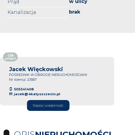
w ulicy
Prąd
brak
Kanalizacja
138
OFERT
Jacek Więckowski
POŚREDNIK W OBROCIE NIERUCHOMOŚCIAMI
Nr licencji: 23567
505341408
jacek@4katyszczecin.pl
Napisz wiadomość
OPIS
NIERUCHOMOŚCI