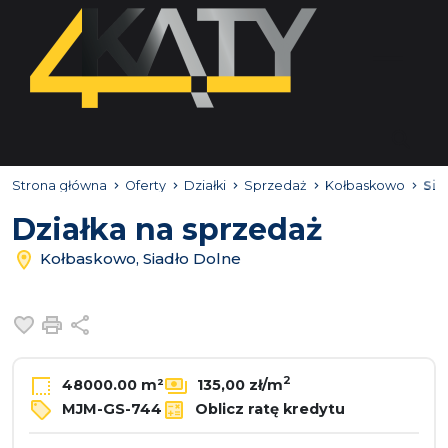
Strona główna
Oferty
Działki
Sprzedaż
Kołbaskowo
Sia
Działka na sprzedaż
Kołbaskowo, Siadło Dolne
Dodaj do ulubionych
Drukuj
Udostępnij
2
48000.00 m²
135,00 zł/m
MJM-GS-744
Oblicz ratę kredytu