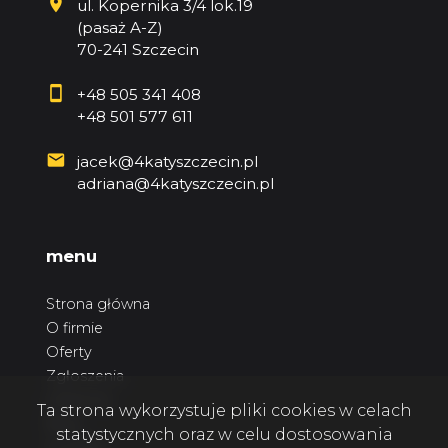
ul. Kopernika 3/4 lok.19
(pasaż A-Z)
70-241 Szczecin
+48 505 341 408
+48 501 577 611
jacek@4katyszczecin.pl
adriana@4katyszczecin.pl
menu
Strona główna
O firmie
Oferty
Zgłoszenia
Ulubione
Ta strona wykorzystuje pliki cookies w celach
Blog
statystycznych oraz w celu dostosowania
Kontakt