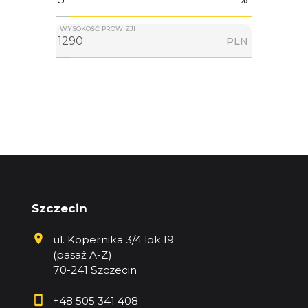
WYSOKOŚĆ PROWIZJI
PLN
Szczecin
ul. Kopernika 3/4 lok.19
(pasaż A-Z)
70-241 Szczecin
+48 505 341 408