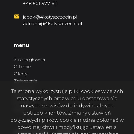
+48 501 577 611
jacek@4katyszczecin.pl
adriana@4katyszczecin.pl
menu
Strona główna
O firmie
Oferty
Zgłoszenia
Ulubione
Ta strona wykorzystuje pliki cookies w celach
Blog
statystycznych oraz w celu dostosowania
Kontakt
naszych serwisów do indywidualnych
Rodo
potrzeb klientów. Zmiany ustawień
dotyczących plików cookie można dokonać w
dowolnej chwili modyfikując ustawienia
Facebook
Facebook
Facebook
social media