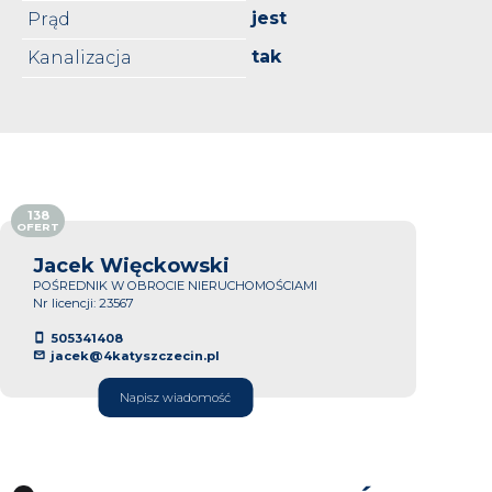
jest
Prąd
tak
Kanalizacja
138
OFERT
Jacek Więckowski
POŚREDNIK W OBROCIE NIERUCHOMOŚCIAMI
Nr licencji: 23567
505341408
jacek@4katyszczecin.pl
Napisz wiadomość