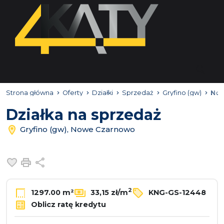
Strona główna
Oferty
Działki
Sprzedaż
Gryfino (gw)
No
Działka na sprzedaż
Gryfino (gw), Nowe Czarnowo
Dodaj do ulubionych
Drukuj
Udostępnij
2
1297.00 m²
33,15 zł/m
KNG-GS-12448
Oblicz ratę kredytu