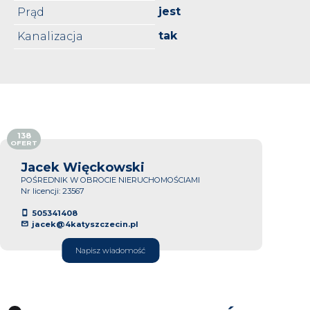
jest
Prąd
tak
Kanalizacja
138
OFERT
Jacek Więckowski
POŚREDNIK W OBROCIE NIERUCHOMOŚCIAMI
Nr licencji: 23567
505341408
jacek@4katyszczecin.pl
Napisz wiadomość