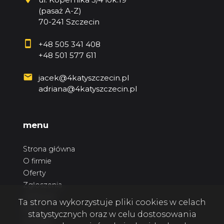
(pasaż A-Z)
70-241 Szczecin
+48 505 341 408
+48 501 577 611
jacek@4katyszczecin.pl
adriana@4katyszczecin.pl
menu
Strona główna
O firmie
Oferty
Zgłoszenia
Ulubione
Ta strona wykorzystuje pliki cookies w celach
Blog
statystycznych oraz w celu dostosowania
Kontakt