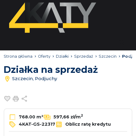
Strona główna
Oferty
Działki
Sprzedaż
Szczecin
Podju
Działka na sprzedaż
Szczecin, Podjuchy
Dodaj do ulubionych
Drukuj
Udostępnij
2
768.00 m²
597,66 zł/m
4KAT-GS-22317
Oblicz ratę kredytu