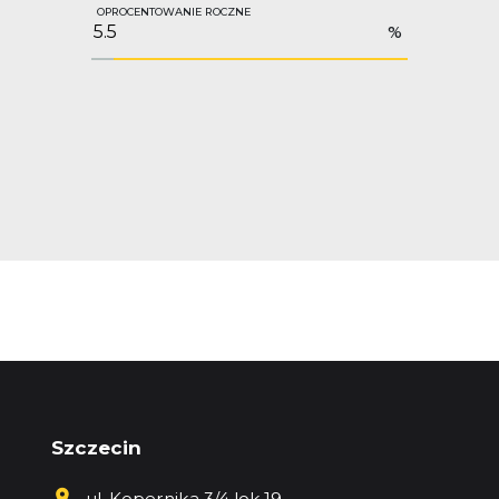
OPROCENTOWANIE ROCZNE
%
Szczecin
ul. Kopernika 3/4 lok.19