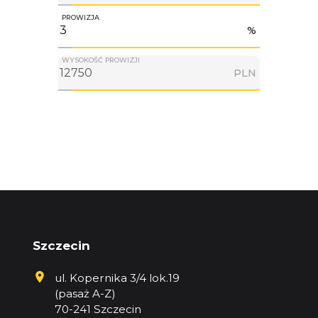
PROWIZJA
%
WYSOKOŚĆ PROWIZJI
PLN
Szczecin
ul. Kopernika 3/4 lok.19
(pasaż A-Z)
70-241 Szczecin