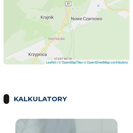
Leaflet
|
© OpenMapTiles
© OpenStreetMap contributors
KALKULATORY