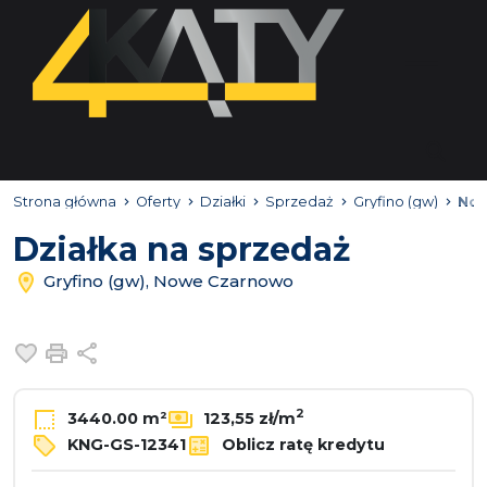
Strona główna
Oferty
Działki
Sprzedaż
Gryfino (gw)
No
Działka na sprzedaż
Gryfino (gw), Nowe Czarnowo
Dodaj do ulubionych
Drukuj
Udostępnij
2
3440.00 m²
123,55 zł/m
KNG-GS-12341
Oblicz ratę kredytu