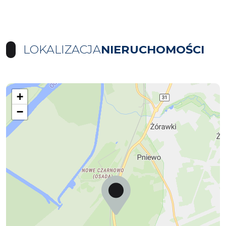
LOKALIZACJA
NIERUCHOMOŚCI
+
−