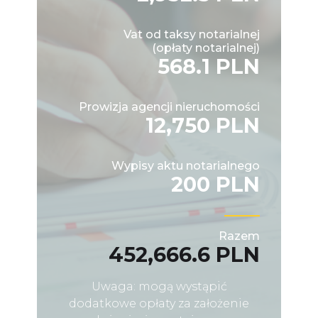
Vat od taksy notarialnej
(opłaty notarialnej)
568.1 PLN
Prowizja agencji nieruchomości
12,750 PLN
Wypisy aktu notarialnego
200 PLN
Razem
452,666.6 PLN
Uwaga: mogą wystąpić
dodatkowe opłaty za założenie