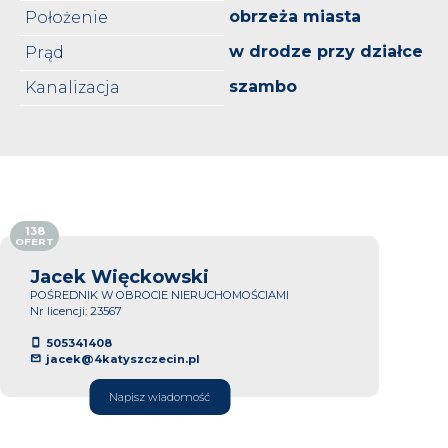
obrzeża miasta
Położenie
w drodze przy działce
Prąd
szambo
Kanalizacja
138
OFERT
Jacek Więckowski
POŚREDNIK W OBROCIE NIERUCHOMOŚCIAMI
Nr licencji: 23567
505341408
jacek@4katyszczecin.pl
Napisz wiadomość