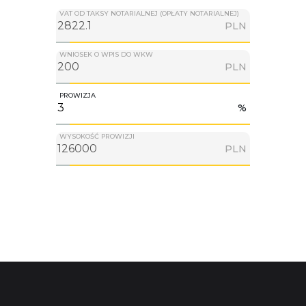
VAT OD TAKSY NOTARIALNEJ (OPŁATY NOTARIALNEJ)
PLN
WNIOSEK O WPIS DO WKW
PLN
PROWIZJA
%
WYSOKOŚĆ PROWIZJI
PLN