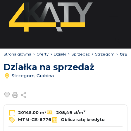
Strona główna
Oferty
Działki
Sprzedaż
Strzegom
Grab
Działka na sprzedaż
Strzegom, Grabina
Dodaj do ulubionych
Drukuj
Udostępnij
2
20145.00 m²
208,49 zł/m
MTM-GS-6776
Oblicz ratę kredytu