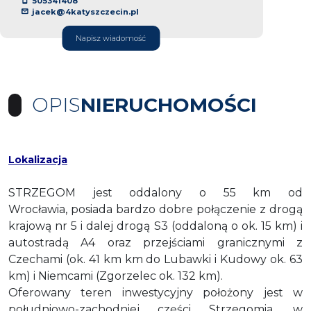
505341408
jacek@4katyszczecin.pl
Napisz wiadomość
OPIS
NIERUCHOMOŚCI
Lokalizacja
STRZEGOM jest oddalony o 55 km od
Wrocławia,
posiada bardzo dobre połączenie z drogą
krajową nr 5 i dalej drogą S3 (oddaloną o ok. 15 km) i
autostradą A4 oraz przejściami granicznymi z
Czechami (ok. 41 km km do Lubawki i Kudowy ok. 63
km) i Niemcami (Zgorzelec ok. 132 km).
Oferowany teren inwestycyjny położony jest w
południowo-zachodniej części Strzegomia, w