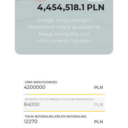
4,454,518.1 PLN
Uwaga: mogą wystąpić
dodatkowe opłaty za założenie
księgi wieczystej oraz
ustanowienie hipoteki.
CENA NIERUCHOMOŚCI
PLN
PODATEK OD CZYNNOŚCI CYWILNO-PRAWNYCH
PLN
TAKSA NOTARIALNA (OPŁATA NOTARIALNA)
PLN