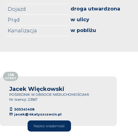
droga utwardzona
Dojazd
w ulicy
Prąd
w pobliżu
Kanalizacja
138
OFERT
Jacek Więckowski
POŚREDNIK W OBROCIE NIERUCHOMOŚCIAMI
Nr licencji: 23567
505341408
jacek@4katyszczecin.pl
Napisz wiadomość