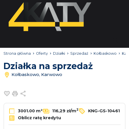
Strona główna
Oferty
Działki
Sprzedaż
Kołbaskowo
Ka
Działka na sprzedaż
Kołbaskowo, Karwowo
Dodaj do ulubionych
Drukuj
Udostępnij
2
3001.00 m²
116,29 zł/m
KNG-GS-10461
Oblicz ratę kredytu