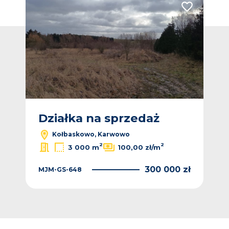
Dodaj do ulubionych
Dodaj do ulub
Działka na sprzedaż
Dz
Kołbaskowo, Karwowo
2
2
3 000 m
100,00 zł/m
 zł
300 000 zł
MJM-GS-648
CNM