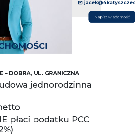
jacek@4katyszczec
Napisz wiadomość
UCHOMOŚCI
 – DOBRA, UL. GRANICZNA
udowa jednorodzinna
netto
IE płaci podatku PCC
2%)