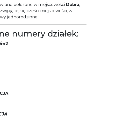
owlane położone w miejscowości
Dobra
,
zwijającej się części miejscowości, w
wy jednorodzinnej.
ne numery działek:
ł/m2
ACJA
CJA