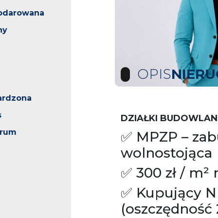
odarowana
ny
OPIS
NIER
ardzona
s
DZIAŁKI BUDOWLANE
trum
✅ MPZP – zab
wolnostojąca
✅ 300 zł / m² 
✅ Kupujący N
(oszczędność 