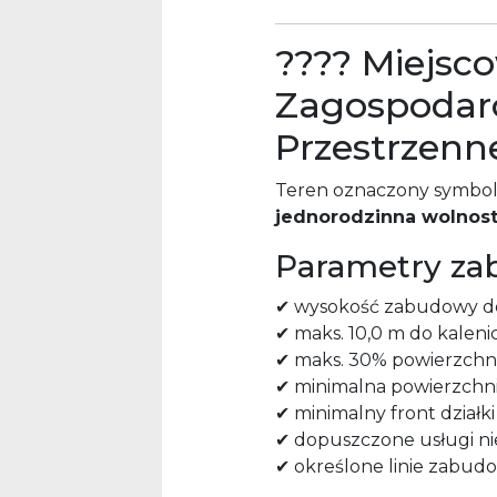
???? Miejsc
Zagospodar
Przestrzenn
Teren oznaczony symb
jednorodzinna wolnost
Parametry za
✔ wysokość zabudowy do
✔ maks. 10,0 m do kaleni
✔ maks. 30% powierzchni
✔ minimalna powierzchnia
✔ minimalny front działki
✔ dopuszczone usługi n
✔ określone linie zabud