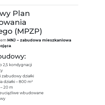
owy Plan
owania
ego (MPZP)
olem
MNJ – zabudowa mieszkaniowa
ojąca
.
budowy:
 2,5 kondygnacji
cy
 zabudowy działki
 działki – 800 m²
 – 20 m
ieuciążliwe wbudowane
owy