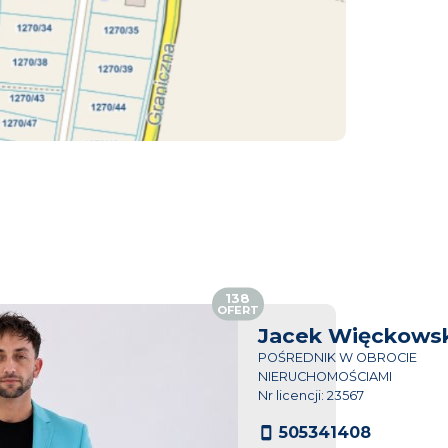
138
OFERT
Jacek Więckowsk
POŚREDNIK W OBROCIE
NIERUCHOMOŚCIAMI
Nr licencji: 23567
505341408