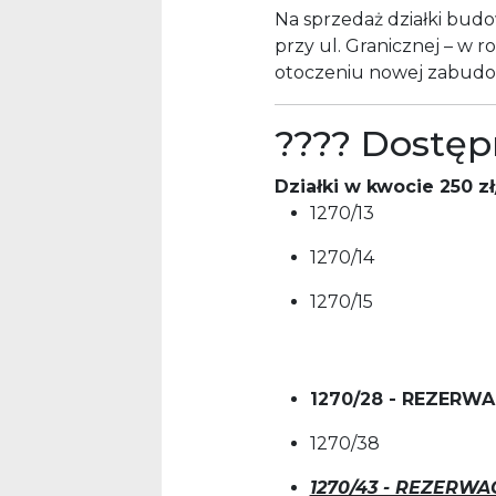
Na sprzedaż działki bud
przy ul. Granicznej – w ro
otoczeniu nowej zabudo
???? Dostęp
Działki w kwocie 250 z
1270/13
1270/14
1270/15
1
270/28 - REZERW
1270/38
1270/43 - REZERWA