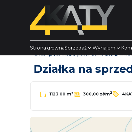
Strona główna
Sprzedaż
Wynajem
Kom
Strona główna
Oferty
Działki
Sprzedaż
Dob
Działka na sprze
2
1123.00 m²
300,00 zł/m
4KA