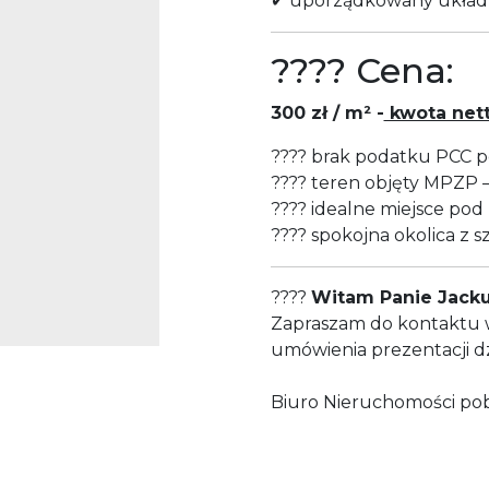
✔ uporządkowany układ
???? Cena:
300 zł / m² -
kwota net
???? brak podatku PCC p
???? teren objęty MPZP 
???? idealne miejsce p
???? spokojna okolica z
????
Witam Panie Jacku
Zapraszam do kontaktu w
umówienia prezentacji dz
Biuro Nieruchomości po