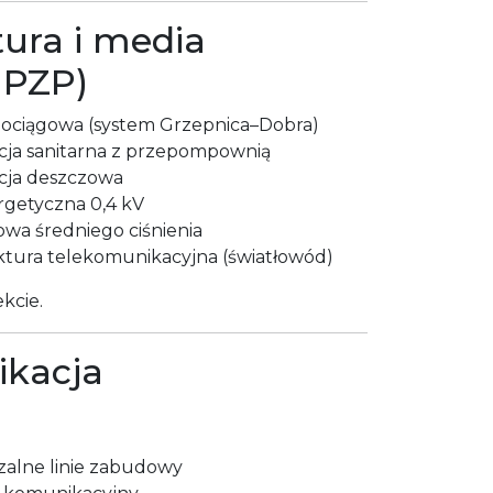
tura i media
MPZP)
dociągowa (system Grzepnica–Dobra)
cja sanitarna z przepompownią
cja deszczowa
rgetyczna 0,4 kV
wa średniego ciśnienia
uktura telekomunikacyjna (światłowód)
kcie.
ikacja
zalne linie zabudowy