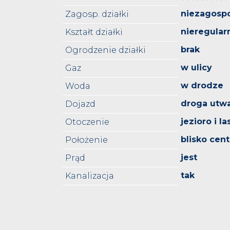
niezagosp
Zagosp. działki
nieregular
Kształt działki
brak
Ogrodzenie działki
w ulicy
Gaz
w drodze
Woda
droga utw
Dojazd
jezioro i la
Otoczenie
blisko cen
Położenie
jest
Prąd
tak
Kanalizacja