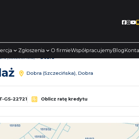
Socia
Soc
S
ercja
Zgłoszenia
O firmie
Współpracujemy
Blog
Konta
ra (Szczecińska)
Dobra
daż
Dobra (Szczecińska), Dobra
T-GS-22721
Oblicz ratę kredytu