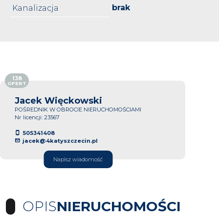
brak
Kanalizacja
138
OFERT
Jacek Więckowski
POŚREDNIK W OBROCIE NIERUCHOMOŚCIAMI
Nr licencji: 23567
505341408
jacek@4katyszczecin.pl
Napisz wiadomość
OPIS
NIERUCHOMOŚCI