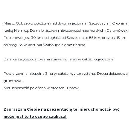
Miasto Golczewo położone nad dwoma jeziorami Szczuczym i Okonim i
rzeką Niemicą. Do najbliższych miejscowości nadmorskich (Dziwnówek i
Pobierowo) jest 30 km, odległość od Szczecina to 85 km, oraz ok. 15 km
od drogi S3 w kierunki Świnoujścia oraz Berlina.
Działka zagospodarowana stawami. Teren w całości ogrodzony.
Powierzchnia niespełna 3 ha w całości wykorzystana. Droga dojazdowa
gruntowa.
Nieruchomość położona w otoczeniu lasów.
Zapraszam Ciebie na prezentację tej nieruchomości- być
może jest to to czego szukasz!