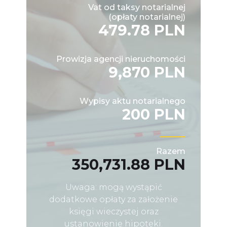
Vat od taksy notarialnej
(opłaty notarialnej)
479.78 PLN
Prowizja agencji nieruchomości
9,870 PLN
Wypisy aktu notarialnego
200 PLN
Razem
350,731.88 PLN
Uwaga: mogą wystąpić
dodatkowe opłaty za założenie
księgi wieczystej oraz
ustanowienie hipoteki.