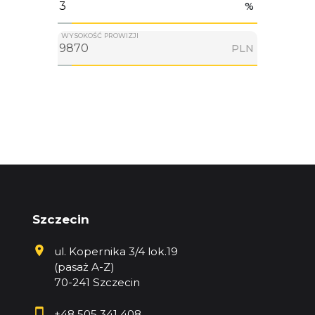
%
WYSOKOŚĆ PROWIZJI
PLN
Szczecin
ul. Kopernika 3/4 lok.19
(pasaż A-Z)
70-241 Szczecin
+48 505 341 408