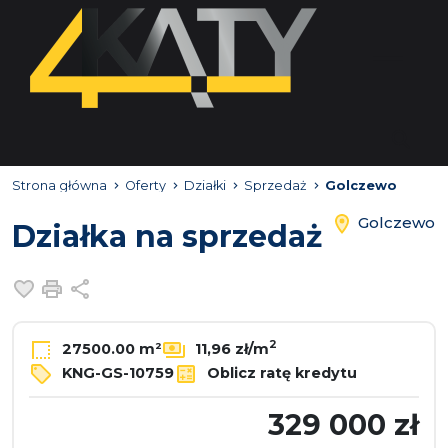
Strona główna
Oferty
Działki
Sprzedaż
Golczewo
Golczewo
Działka na sprzedaż
Dodaj do ulubionych
Drukuj
Udostępnij
2
27500.00 m²
11,96 zł/m
KNG-GS-10759
Oblicz ratę kredytu
329 000 zł