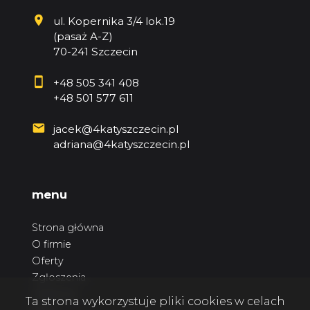
ul. Kopernika 3/4 lok.19
(pasaż A-Z)
70-241 Szczecin
+48 505 341 408
+48 501 577 611
jacek@4katyszczecin.pl
adriana@4katyszczecin.pl
menu
Strona główna
O firmie
Oferty
Zgłoszenia
Ulubione
Ta strona wykorzystuje pliki cookies w celach