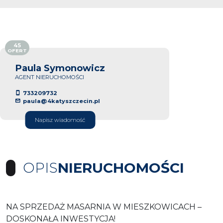
45
OFERT
Paula Symonowicz
AGENT NIERUCHOMOŚCI
733209732
paula@4katyszczecin.pl
Napisz wiadomość
OPIS
NIERUCHOMOŚCI
NA SPRZEDAŻ MASARNIA W MIESZKOWICACH –
DOSKONAŁA INWESTYCJA!