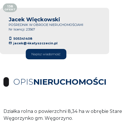
138
OFERT
Jacek Więckowski
POŚREDNIK W OBROCIE NIERUCHOMOŚCIAMI
Nr licencji: 23567
505341408
jacek@4katyszczecin.pl
Napisz wiadomość
OPIS
NIERUCHOMOŚCI
Działka rolna o powierzchni 8,34 ha w obrębie Stare
Węgorzynko gm. Węgorzyno.