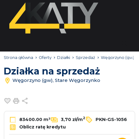
Strona główna
Oferty
Działki
Sprzedaż
Węgorzyno (gw)
Działka na sprzedaż
Węgorzyno (gw), Stare Węgorzynko
Dodaj do ulubionych
Drukuj
Udostępnij
2
83400.00 m²
3,70 zł/m
PKN-GS-1056
Oblicz ratę kredytu