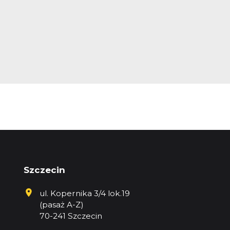
Szczecin
ul. Kopernika 3/4 lok.19
(pasaż A-Z)
70-241 Szczecin