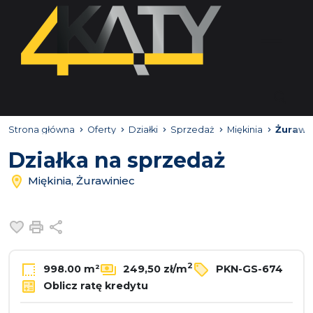
Strona główna
Oferty
Działki
Sprzedaż
Miękinia
Żurawi
Działka na sprzedaż
Miękinia, Żurawiniec
Dodaj do ulubionych
Drukuj
Udostępnij
2
998.00 m²
249,50 zł/m
PKN-GS-674
Oblicz ratę kredytu