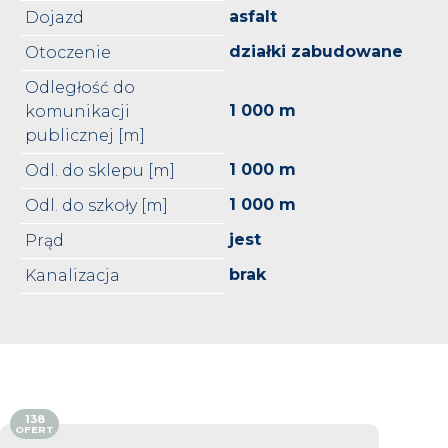
asfalt
Dojazd
działki zabudowane
Otoczenie
Odległość do
1 000 m
komunikacji
publicznej [m]
1 000 m
Odl. do sklepu [m]
1 000 m
Odl. do szkoły [m]
jest
Prąd
brak
Kanalizacja
138
OFERT