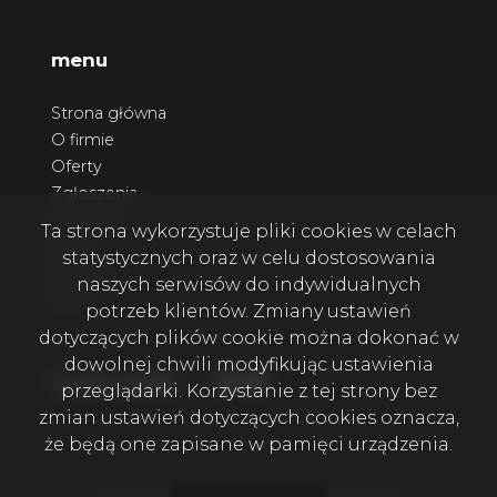
menu
Strona główna
O firmie
Oferty
Zgłoszenia
Ulubione
Ta strona wykorzystuje pliki cookies w celach
Blog
statystycznych oraz w celu dostosowania
Kontakt
naszych serwisów do indywidualnych
Rodo
potrzeb klientów. Zmiany ustawień
dotyczących plików cookie można dokonać w
dowolnej chwili modyfikując ustawienia
Facebook
Facebook
Facebook
social media
przeglądarki. Korzystanie z tej strony bez
zmian ustawień dotyczących cookies oznacza,
że będą one zapisane w pamięci urządzenia.