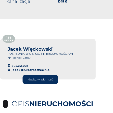
brak
Kanalizacja
138
OFERT
Jacek Więckowski
POŚREDNIK W OBROCIE NIERUCHOMOŚCIAMI
Nr licencji: 23567
505341408
jacek@4katyszczecin.pl
Napisz wiadomość
OPIS
NIERUCHOMOŚCI