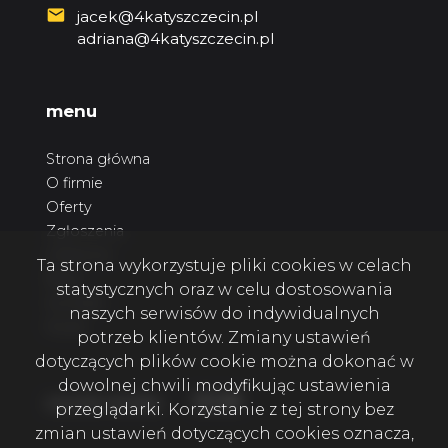
jacek@4katyszczecin.pl
adriana@4katyszczecin.pl
menu
Strona główna
O firmie
Oferty
Zgłoszenia
Ulubione
Ta strona wykorzystuje pliki cookies w celach
Blog
statystycznych oraz w celu dostosowania
Kontakt
naszych serwisów do indywidualnych
Rodo
potrzeb klientów. Zmiany ustawień
dotyczących plików cookie można dokonać w
dowolnej chwili modyfikując ustawienia
Facebook
Facebook
Facebook
social media
przeglądarki. Korzystanie z tej strony bez
zmian ustawień dotyczących cookies oznacza,