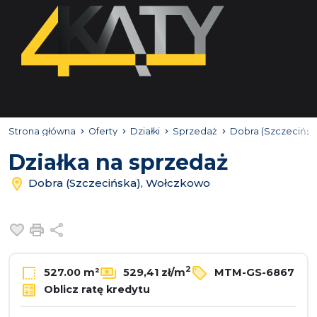
Strona główna
Oferty
Działki
Sprzedaż
Dobra (Szczecińsk
Działka na sprzedaż
Dobra (Szczecińska), Wołczkowo
Dodaj do ulubionych
Drukuj
Udostępnij
2
527.00 m²
529,41 zł/m
MTM-GS-6867
Oblicz ratę kredytu