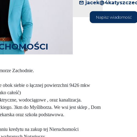
jacek@4katyszczec
Napisz wiadomość
UCHOMOŚCI
omorze Zachodnie.
ce obok siebie o łącznej powierzchni 9426 mkw
ako całość)
ektryczne, wodociągowe , oraz kanalizacja.
kiego. 3km do Myśliborza. We wsi jest sklep , Dom
lekarska oraz szkoła podstawowa.
niu kredytu na zakup tej Nieruchomości
 u wybranych Notariuszy