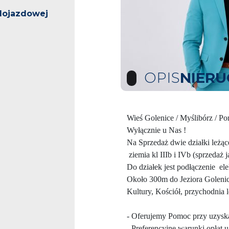
dojazdowej
OPIS
NIER
Wieś Golenice / Myślibórz / P
Wyłącznie u Nas !
Na Sprzedaż dwie działki leżą
ziemia kl IIIb i IVb (sprzedaż j
Do działek jest podłączenie el
Około 300m do Jeziora Golenic
Kultury, Kościół, przychodnia 
- Oferujemy Pomoc przy uzyska
- Preferencyjne warunki opłat