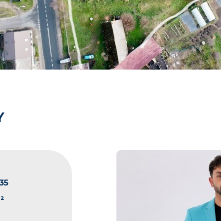
Y
35
²