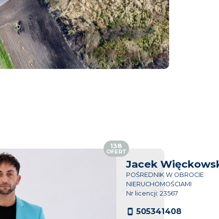
138
OFERT
Jacek Więckowsk
POŚREDNIK W OBROCIE
NIERUCHOMOŚCIAMI
Nr licencji: 23567
505341408