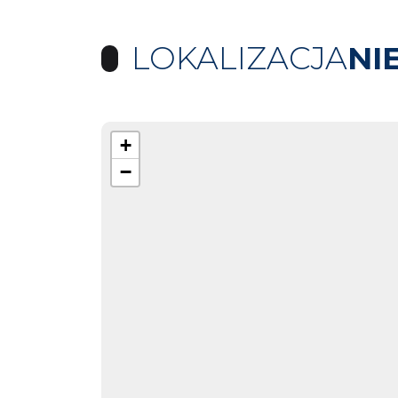
LOKALIZACJA
NI
+
−