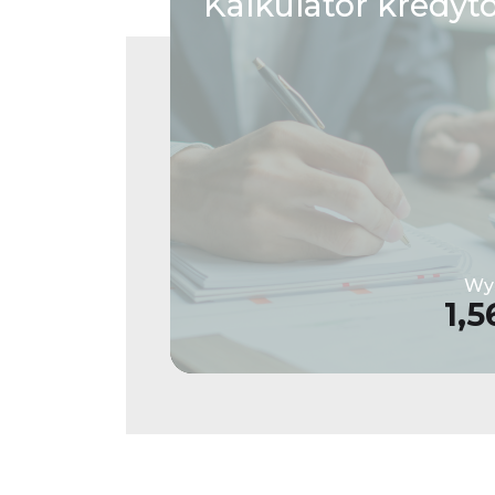
Kalkulator
kredyt
Wys
1,5