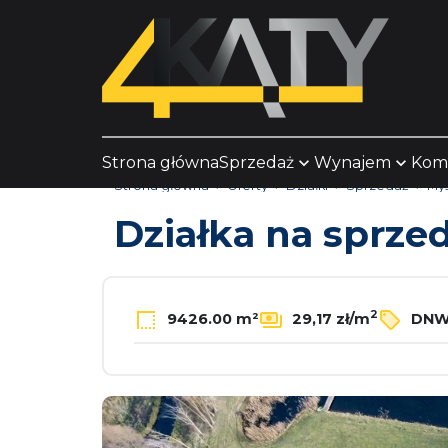
Strona główna
Sprzedaż
Wynajem
Kom
Strona główna
Oferty
Działki
Sprzedaż
Myś
Działka na sprze
2
9426.00 m²
29,17 zł/m
DNW