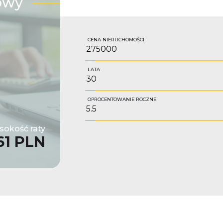
owy
CENA NIERUCHOMOŚCI
LATA
OPROCENTOWANIE ROCZNE
okość raty
61 PLN