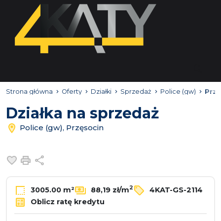
Strona główna
Oferty
Działki
Sprzedaż
Police (gw)
Przę
Działka na sprzedaż
Police (gw), Przęsocin
Dodaj do ulubionych
Drukuj
Udostępnij
2
3005.00 m²
88,19 zł/m
4KAT-GS-2114
Oblicz ratę kredytu