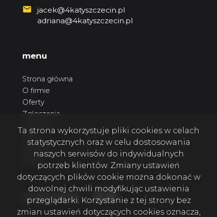
jacek@4katyszczecin.pl
adriana@4katyszczecin.pl
menu
Strona główna
O firmie
Oferty
Zgłoszenia
Ulubione
Ta strona wykorzystuje pliki cookies w celach
Blog
statystycznych oraz w celu dostosowania
Kontakt
naszych serwisów do indywidualnych
Rodo
potrzeb klientów. Zmiany ustawień
dotyczących plików cookie można dokonać w
dowolnej chwili modyfikując ustawienia
Facebook
Facebook
Facebook
social media
przeglądarki. Korzystanie z tej strony bez
zmian ustawień dotyczących cookies oznacza,