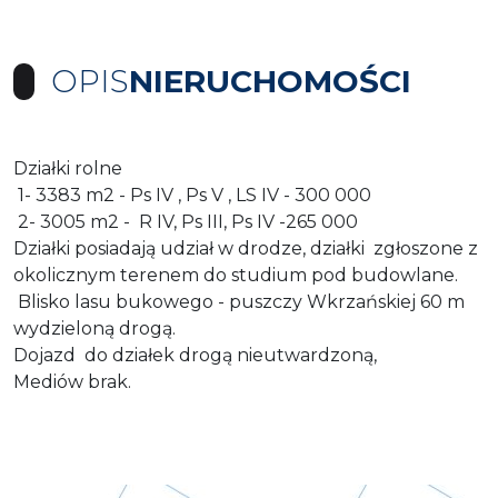
OPIS
NIERUCHOMOŚCI
Działki rolne
1- 3383 m2 - Ps IV , Ps V , LS IV - 300 000
2- 3005 m2 - R IV, Ps III, Ps IV -265 000
Działki posiadają udział w drodze, działki zgłoszone z
okolicznym terenem do studium pod budowlane.
Blisko lasu bukowego - puszczy Wkrzańskiej 60 m
wydzieloną drogą.
Dojazd do działek drogą nieutwardzoną,
Mediów brak.