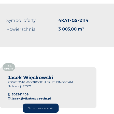
Symbol oferty
4KAT-GS-2114
3 005,00 m²
Powierzchnia
138
OFERT
Jacek Więckowski
POŚREDNIK W OBROCIE NIERUCHOMOŚCIAMI
Nr licencji: 23567
505341408
jacek@4katyszczecin.pl
Napisz wiadomość