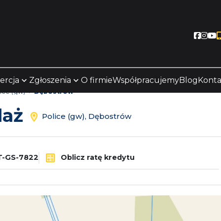
Socia
Soc
S
ercja
Zgłoszenia
O firmie
Współpracujemy
Blog
Konta
ice (gw)
Dębostrów
daż
Police (gw), Dębostrów
-GS-7822
Oblicz ratę kredytu