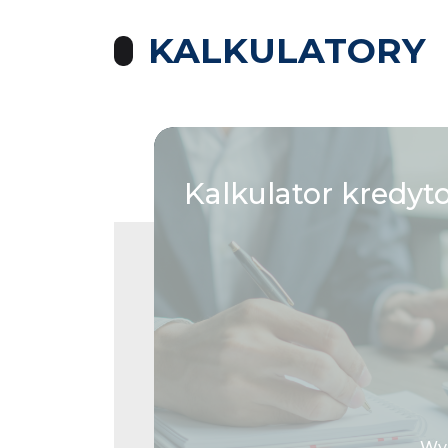
KALKULATORY
Kalkulator
kredyt
Wys