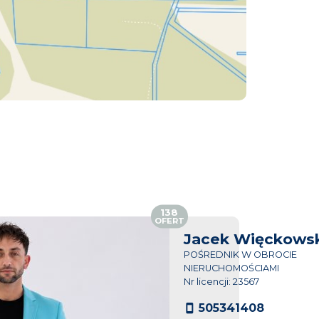
138
OFERT
Jacek Więckowsk
POŚREDNIK W OBROCIE
NIERUCHOMOŚCIAMI
Nr licencji: 23567
505341408