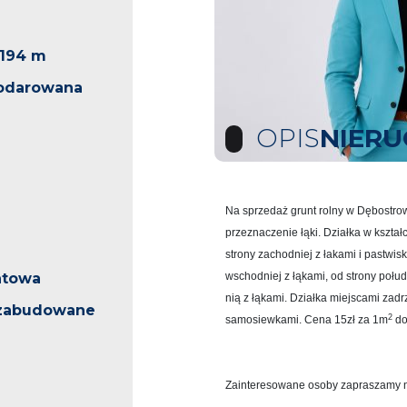
x194 m
odarowana
OPIS
NIER
Na sprzedaż grunt rolny w Dębostrowi
przeznaczenie łąki. Działka w kszta
strony zachodniej z łakami i pastwis
ntowa
wschodniej z łąkami, od strony połu
nią z łąkami. Działka miejscami zad
ezabudowane
2
samosiewkami. Cena 15zł za 1m
do
Zainteresowane osoby zapraszamy n