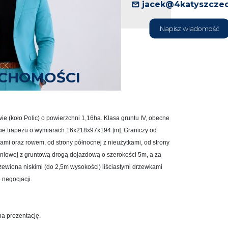
jacek@4katyszczec
Napisz wiadomość
UCHOMOŚCI
e (koło Polic) o powierzchni 1,16ha. Klasa gruntu IV, obecne
łcie trapezu o wymiarach 16x218x97x194 [m]. Graniczy od
kami oraz rowem, od strony północnej z nieużytkami, od strony
dniowej z gruntową drogą dojazdową o szerokości 5m, a za
rzewiona niskimi (do 2,5m wysokości) liściastymi drzewkami
 negocjacji.
a prezentację.