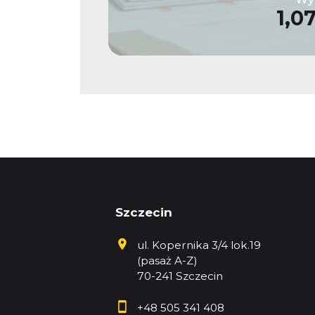
1,0
Szczecin
ul. Kopernika 3/4 lok.19
(pasaż A-Z)
70-241 Szczecin
+48 505 341 408