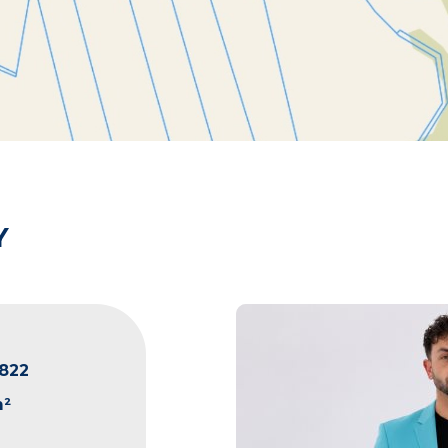
Y
822
m²