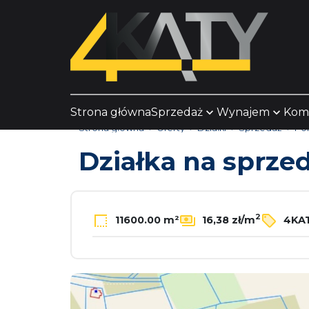
Strona główna
Sprzedaż
Wynajem
Kom
Strona główna
Oferty
Działki
Sprzedaż
Pol
Działka na sprze
2
11600.00 m²
16,38 zł/m
4KAT