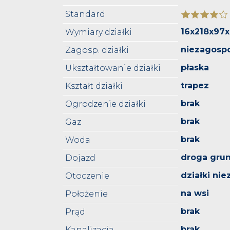
Standard
16x218x97
Wymiary działki
niezagosp
Zagosp. działki
płaska
Ukształtowanie działki
trapez
Kształt działki
brak
Ogrodzenie działki
brak
Gaz
brak
Woda
droga gru
Dojazd
działki ni
Otoczenie
na wsi
Położenie
brak
Prąd
brak
Kanalizacja