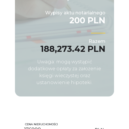
Wypisy aktu notarialnego
200 PLN
Razem
188,273.42 PLN
Uwaga: mogą wystąpić
dodatkowe opłaty za założenie
księgi wieczystej oraz
ustanowienie hipoteki.
CENA NIERUCHOMOŚCI