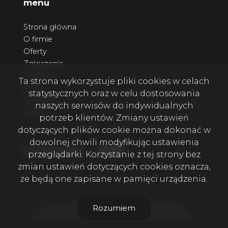
menu
Strona główna
O firmie
Oferty
Zgłoszenia
Ulubione
Ta strona wykorzystuje pliki cookies w celach
Blog
statystycznych oraz w celu dostosowania
Kontakt
naszych serwisów do indywidualnych
Rodo
potrzeb klientów. Zmiany ustawień
dotyczących plików cookie można dokonać w
dowolnej chwili modyfikując ustawienia
Facebook
Facebook
Facebook
social media
przeglądarki. Korzystanie z tej strony bez
zmian ustawień dotyczących cookies oznacza,
że będą one zapisane w pamięci urządzenia.
4 KATY NIERUCHOMOŚCI SZCZECIN © 2026
Rozumiem
Program dla biur nieruchomości
Galactica Virgo