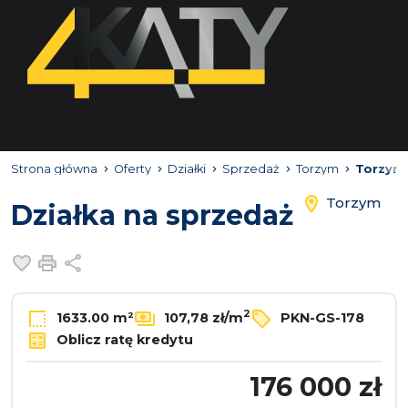
Strona główna
Oferty
Działki
Sprzedaż
Torzym
Torzym
Torzym
Działka na sprzedaż
Dodaj do ulubionych
Drukuj
Udostępnij
2
1633.00 m²
107,78 zł/m
PKN-GS-178
Oblicz ratę kredytu
176 000 zł