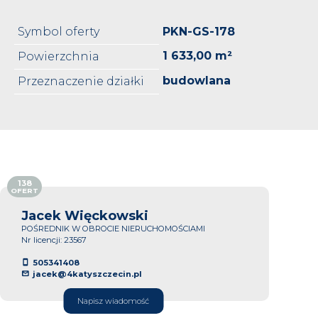
Symbol oferty
PKN-GS-178
1 633,00 m²
Powierzchnia
budowlana
Przeznaczenie działki
138
OFERT
Jacek Więckowski
POŚREDNIK W OBROCIE NIERUCHOMOŚCIAMI
Nr licencji: 23567
505341408
jacek@4katyszczecin.pl
Napisz wiadomość