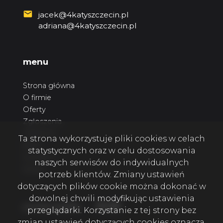
jacek@4katyszczecin.pl
adriana@4katyszczecin.pl
menu
Strona główna
O firmie
Oferty
Zgłoszenia
Ulubione
Ta strona wykorzystuje pliki cookies w celach
Blog
statystycznych oraz w celu dostosowania
Kontakt
naszych serwisów do indywidualnych
Rodo
potrzeb klientów. Zmiany ustawień
dotyczących plików cookie można dokonać w
dowolnej chwili modyfikując ustawienia
Facebook
Facebook
Facebook
social media
przeglądarki. Korzystanie z tej strony bez
zmian ustawień dotyczących cookies oznacza,