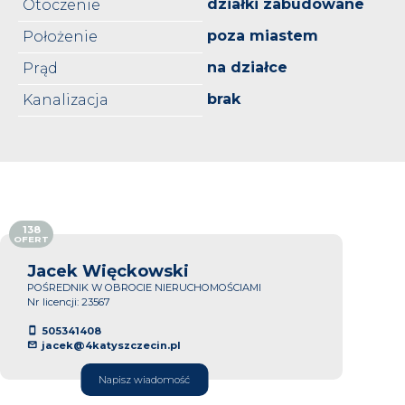
działki zabudowane
Otoczenie
poza miastem
Położenie
na działce
Prąd
brak
Kanalizacja
138
OFERT
Jacek Więckowski
POŚREDNIK W OBROCIE NIERUCHOMOŚCIAMI
Nr licencji: 23567
505341408
jacek@4katyszczecin.pl
Napisz wiadomość