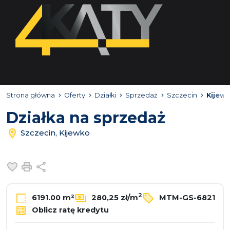
Strona główna
Oferty
Działki
Sprzedaż
Szczecin
Kijew
Działka na sprzedaż
Szczecin, Kijewko
Dodaj do ulubionych
Drukuj
Udostępnij
2
6191.00 m²
280,25 zł/m
MTM-GS-6821
Oblicz ratę kredytu