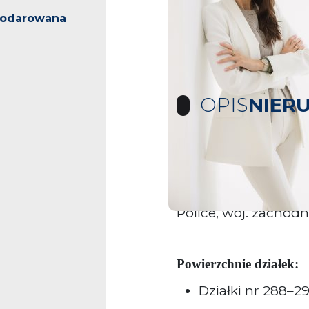
podarowana
OPIS
NIER
Na sprzedaż działki budowlane
Oferujemy na sprzed
położone w miejsco
Police, woj. zachod
Powierzchnie działek:
Działki nr 288–2