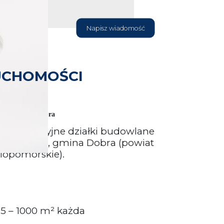
Napisz wiadomość
UCHOMOŚCI
 – Ł
ęgi, gm. Dobra
aż atrakcyjne działki budowlane
wości Łęgi, gmina Dobra (powiat
niopomorskie).
95 – 1000 m² każda