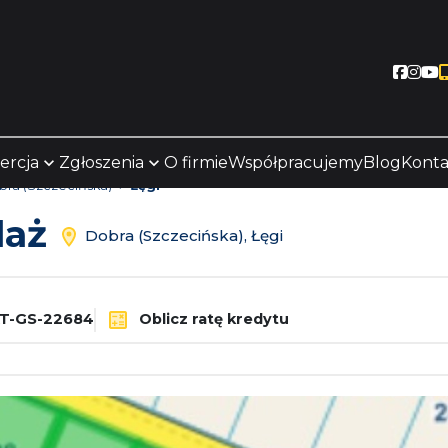
Socia
Soc
S
ercja
Zgłoszenia
O firmie
Współpracujemy
Blog
Konta
ra (Szczecińska)
Łęgi
daż
Dobra (Szczecińska), Łęgi
T-GS-22684
Oblicz ratę kredytu