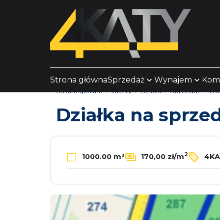
Strona główna
Sprzedaż
Wynajem
Kom
Strona główna
Oferty
Działki
Sprzedaż
Dob
Działka na sprze
2
1000.00 m²
170,00 zł/m
4KA