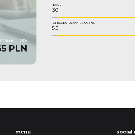
LATA
OPROCENTOWANIE ROCZNE
okość raty
65 PLN
menu
social