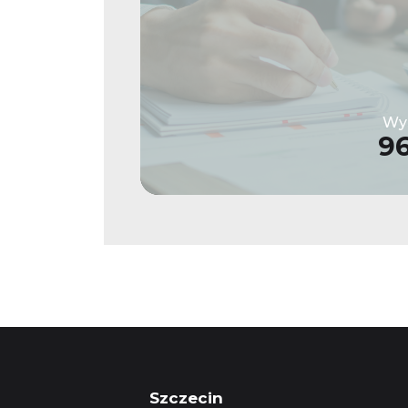
Wys
9
Szczecin