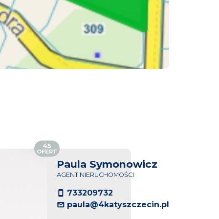
45
OFERT
Paula Symonowicz
AGENT NIERUCHOMOŚCI
733209732
paula@4katyszczecin.pl