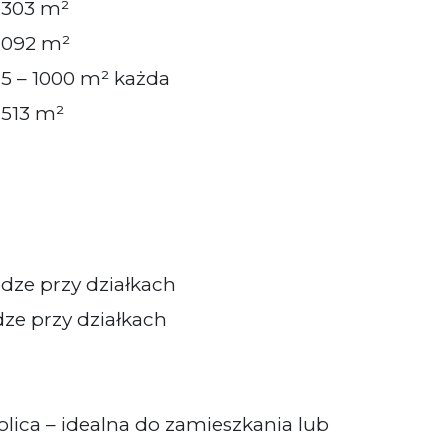
 1303 m²
 1092 m²
05 – 1000 m² każda
1513 m²
odze przy działkach
dze przy działkach
olica – idealna do zamieszkania lub