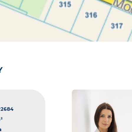
Y
22684
²
a