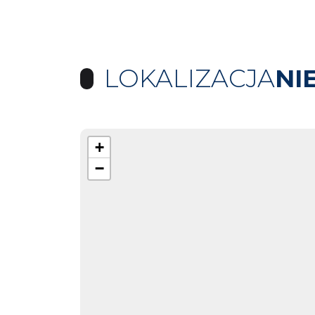
LOKALIZACJA
NI
+
−