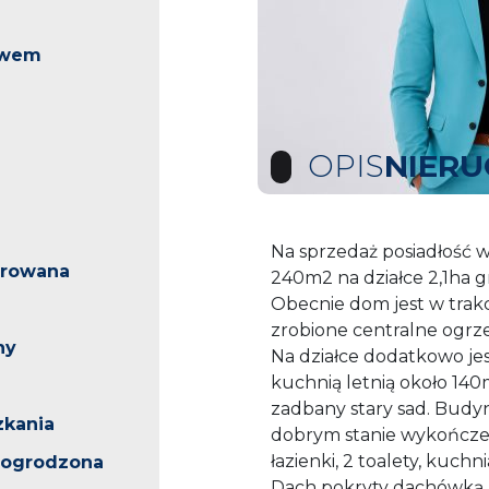
awem
OPIS
NIER
Na sprzedaż posiadłość 
arowana
240m2 na działce 2,1ha 
Obecnie dom jest w trak
zrobione centralne ogrz
ny
Na działce dodatkowo je
kuchnią letnią około 140m
zadbany stary sad. Budy
zkania
dobrym stanie wykończen
łazienki, 2 toalety, kuc
 ogrodzona
Dach pokryty dachówką,