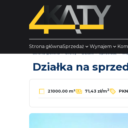
Strona główna
Sprzedaż
Wynajem
Kom
Strona główna
Oferty
Działki
Sprzedaż
Wę
Działka na sprze
2
21000.00 m²
71,43 zł/m
PKN