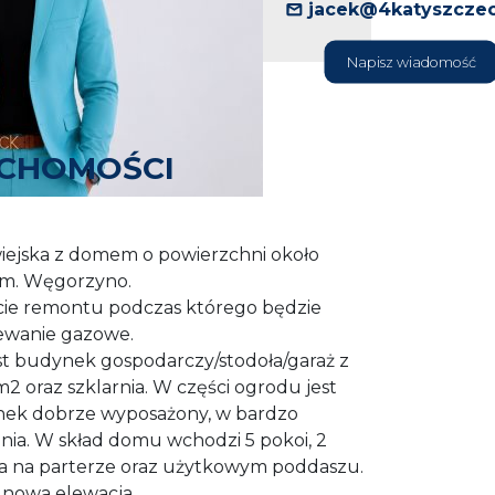
jacek@4katyszczec
Napisz wiadomość
UCHOMOŚCI
wiejska z domem o powierzchni około
gm. Węgorzyno.
cie remontu podczas którego będzie
ewanie gazowe.
st budynek gospodarczy/stodoła/garaż z
2 oraz szklarnia. W części ogrodu jest
nek dobrze wyposażony, w bardzo
ia. W skład domu wchodzi 5 pokoi, 2
hnia na parterze oraz użytkowym poddaszu.
 nowa elewacja.