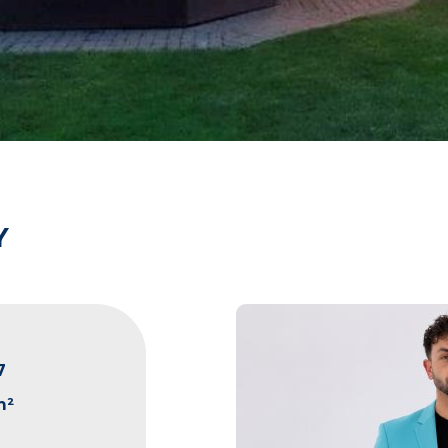
Y
7
m²