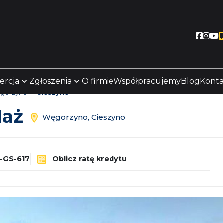
Socia
Soc
S
ercja
Zgłoszenia
O firmie
Współpracujemy
Blog
Konta
gorzyno
Cieszyno
daż
Węgorzyno, Cieszyno
-GS-617
Oblicz ratę kredytu