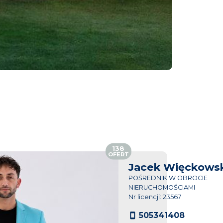
138
OFERT
Jacek Więckowsk
POŚREDNIK W OBROCIE
NIERUCHOMOŚCIAMI
Nr licencji: 23567
505341408