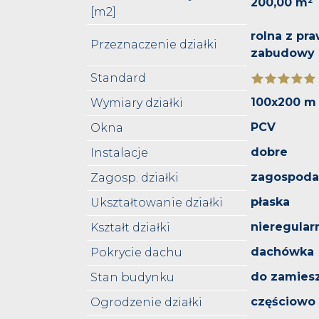
200,00 m²
[m2]
rolna z pr
Przeznaczenie działki
zabudowy
Standard
100x200 m
Wymiary działki
PCV
Okna
dobre
Instalacje
zagospod
Zagosp. działki
płaska
Ukształtowanie działki
nieregular
Kształt działki
dachówka
Pokrycie dachu
do zamies
Stan budynku
częściowo
Ogrodzenie działki