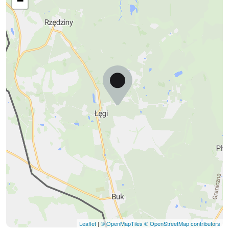
−
Leaflet
|
© OpenMapTiles
© OpenStreetMap contributors