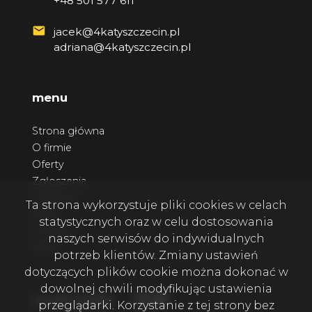
+48 501 577 611
jacek@4katyszczecin.pl
adriana@4katyszczecin.pl
menu
Strona główna
O firmie
Oferty
Zgłoszenia
Ulubione
Ta strona wykorzystuje pliki cookies w celach
Blog
statystycznych oraz w celu dostosowania
Kontakt
naszych serwisów do indywidualnych
Rodo
potrzeb klientów. Zmiany ustawień
dotyczących plików cookie można dokonać w
dowolnej chwili modyfikując ustawienia
Facebook
Facebook
Facebook
social media
przeglądarki. Korzystanie z tej strony bez