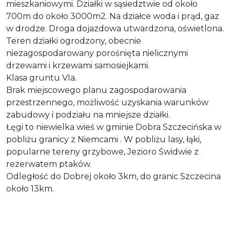
mieszkaniowymi. Działki w sąsiedztwie od około
700m do około 3000m2. Na działce woda i prąd, gaz
w drodze. Droga dojazdowa utwardzona, oświetlona.
Teren działki ogrodzony, obecnie
niezagospodarowany porośnięta nielicznymi
drzewami i krzewami samosiejkami.
Klasa gruntu VIa.
Brak miejscowego planu zagospodarowania
przestrzennego, możliwość uzyskania warunków
zabudowy i podziału na mniejsze działki.
Łęgi to niewielka wieś w gminie Dobra Szczecińska w
pobliżu granicy z Niemcami . W pobliżu lasy, łąki,
popularne tereny grzybowe, Jezioro Świdwie z
rezerwatem ptaków.
Odległość do Dobrej około 3km, do granic Szczecina
około 13km.