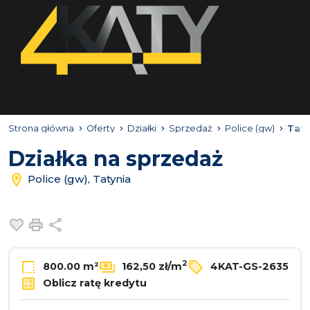
Strona główna
Oferty
Działki
Sprzedaż
Police (gw)
Taty
Działka na sprzedaż
Police (gw), Tatynia
Dodaj do ulubionych
Drukuj
Udostępnij
2
800.00 m²
162,50 zł/m
4KAT-GS-2635
Oblicz ratę kredytu