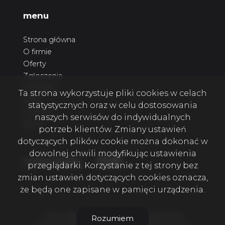
menu
Strona główna
O firmie
Oferty
Zgłoszenia
Ulubione
Ta strona wykorzystuje pliki cookies w celach
Blog
statystycznych oraz w celu dostosowania
Kontakt
naszych serwisów do indywidualnych
Rodo
potrzeb klientów. Zmiany ustawień
dotyczących plików cookie można dokonać w
dowolnej chwili modyfikując ustawienia
Facebook
Facebook
Facebook
social media
przeglądarki. Korzystanie z tej strony bez
zmian ustawień dotyczących cookies oznacza,
że będą one zapisane w pamięci urządzenia.
4 KATY NIERUCHOMOŚCI SZCZECIN © 2026
Rozumiem