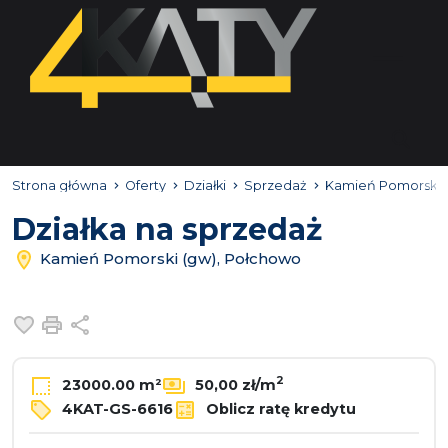
Strona główna
Oferty
Działki
Sprzedaż
Kamień Pomorski 
Działka na sprzedaż
Kamień Pomorski (gw), Połchowo
Dodaj do ulubionych
Drukuj
Udostępnij
2
23000.00 m²
50,00 zł/m
4KAT-GS-6616
Oblicz ratę kredytu