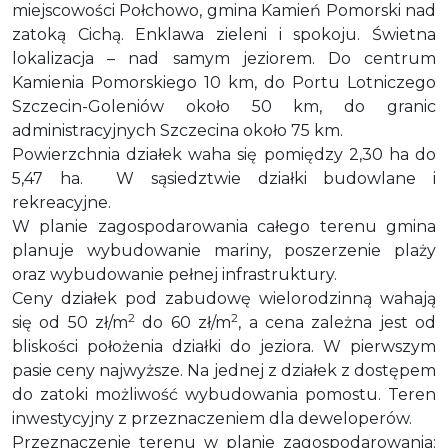
miejscowości Połchowo, gmina Kamień Pomorski nad
zatoką Cichą. Enklawa zieleni i spokoju. Świetna
lokalizacja – nad samym jeziorem. Do centrum
Kamienia Pomorskiego 10 km, do Portu Lotniczego
Szczecin-Goleniów około 50 km, do granic
administracyjnych Szczecina około 75 km.
Powierzchnia działek waha się pomiędzy 2,30 ha do
5,47 ha. W sąsiedztwie działki budowlane i
rekreacyjne.
W planie zagospodarowania całego terenu gmina
planuje wybudowanie mariny, poszerzenie plaży
oraz wybudowanie pełnej infrastruktury.
Ceny działek pod zabudowę wielorodzinną wahają
2
2
się od 50 zł/m
do 60 zł/m
, a cena zależna jest od
bliskości położenia działki do jeziora. W pierwszym
pasie ceny najwyższe. Na jednej z działek z dostępem
do zatoki możliwość wybudowania pomostu. Teren
inwestycyjny z przeznaczeniem dla deweloperów.
Przeznaczenie terenu w planie zagospodarowania: