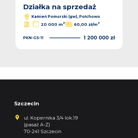
Działka na sprzedaż
Kamień Pomorski (gw), Połchowo
2
2
20 000 m
60,00 zł/m
1 200 000 zł
PKN-GS-11
Szczecin
ul. Kopernika 3/4 lok.19
(pasaż A-Z)
70-241 Szczecin