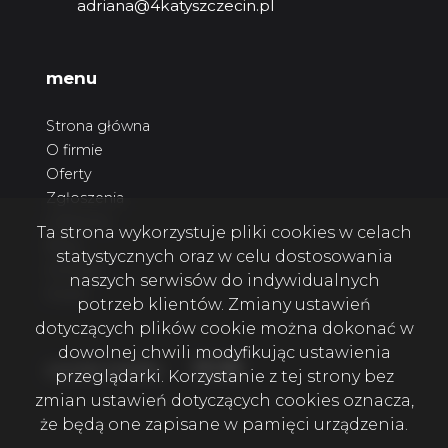
adriana@4katyszczecin.pl
menu
Strona główna
O firmie
Oferty
Zgłoszenia
Ulubione
Ta strona wykorzystuje pliki cookies w celach
Blog
statystycznych oraz w celu dostosowania
Kontakt
naszych serwisów do indywidualnych
Rodo
potrzeb klientów. Zmiany ustawień
dotyczących plików cookie można dokonać w
dowolnej chwili modyfikując ustawienia
Facebook
Facebook
Facebook
social media
przeglądarki. Korzystanie z tej strony bez
zmian ustawień dotyczących cookies oznacza,
że będą one zapisane w pamięci urządzenia.