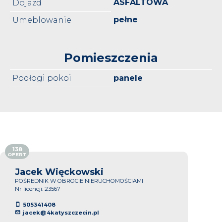
ASFALTOWA
Dojazd
pełne
Umeblowanie
Pomieszczenia
Podłogi pokoi
panele
138
OFERT
Jacek Więckowski
POŚREDNIK W OBROCIE NIERUCHOMOŚCIAMI
Nr licencji: 23567
505341408
jacek@4katyszczecin.pl