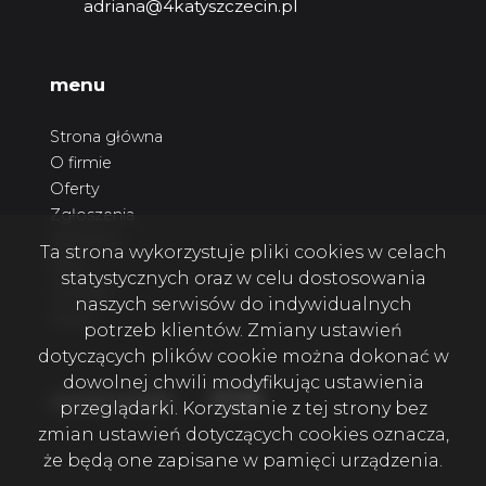
adriana@4katyszczecin.pl
menu
Strona główna
O firmie
Oferty
Zgłoszenia
Ulubione
Ta strona wykorzystuje pliki cookies w celach
Blog
statystycznych oraz w celu dostosowania
Kontakt
naszych serwisów do indywidualnych
Rodo
potrzeb klientów. Zmiany ustawień
dotyczących plików cookie można dokonać w
dowolnej chwili modyfikując ustawienia
Facebook
Facebook
Facebook
social media
przeglądarki. Korzystanie z tej strony bez
zmian ustawień dotyczących cookies oznacza,
że będą one zapisane w pamięci urządzenia.