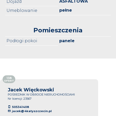
ASFALTOWA
Dojazd
pełne
Umeblowanie
Pomieszczenia
Podłogi pokoi
panele
138
OFERT
Jacek Więckowski
POŚREDNIK W OBROCIE NIERUCHOMOŚCIAMI
Nr licencji: 23567
505341408
jacek@4katyszczecin.pl