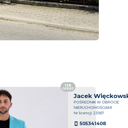
138
OFERT
Jacek Więckowsk
POŚREDNIK W OBROCIE
NIERUCHOMOŚCIAMI
Nr licencji: 23567
505341408