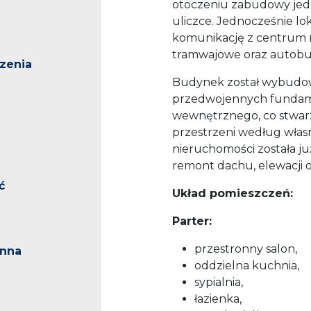
otoczeniu zabudowy jedn
uliczce. Jednocześnie lo
komunikację z centrum mi
tramwajowe oraz autobu
zenia
Budynek został wybudowa
przedwojennych funda
wewnętrznego, co stwarz
przestrzeni według włas
nieruchomości została j
remont dachu, elewacji o
ć
Układ pomieszczeń:
Parter:
przestronny salon,
inna
oddzielna kuchnia,
sypialnia,
łazienka,