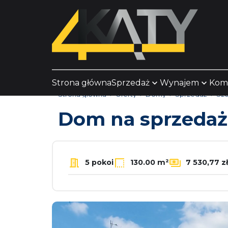
Strona główna
Sprzedaż
Wynajem
Kom
Strona główna
Oferty
Domy
Sprzedaż
Szc
Dom na sprzeda
5 pokoi
130.00 m²
7 530,77 z