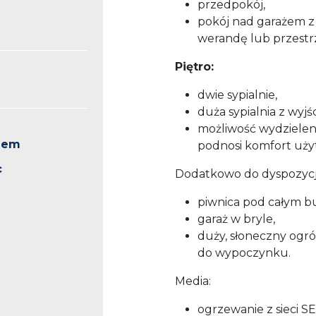
przedpokój,
pokój nad garażem z 
werandę lub przestr
Piętro:
dwie sypialnie,
duża sypialnia z wyjś
możliwość wydzieleni
knem
podnosi komfort uż
c
Dodatkowo do dyspozycji
piwnica pod całym b
garaż w bryle,
duży, słoneczny ogró
do wypoczynku.
Media:
ogrzewanie z sieci SE