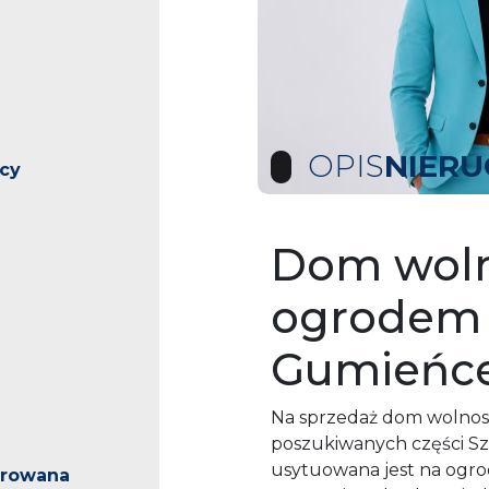
OPIS
NIER
ący
Dom woln
ogrodem –
u
Gumieńc
Na sprzedaż dom wolnost
poszukiwanych części S
usytuowana jest na ogro
arowana