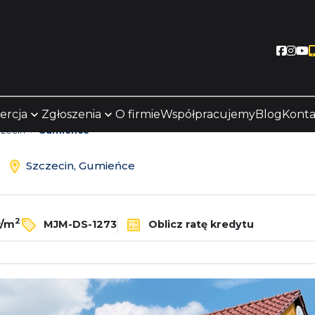
Socia
Soc
S
ercja
Zgłoszenia
O firmie
Współpracujemy
Blog
Konta
zecin
Gumieńce
ż
Szczecin, Gumieńce
2
ł/m
MJM-DS-1273
Oblicz ratę kredytu