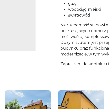
gaz,
wodociąg miejski
światłowód
Nieruchomość stanowi do
poszukujących domu z pot
możliwością kompleksowe
Dużym atutem jest prz
budynku oraz funkcjonal
modernizację, w tym wyko
Zapraszam do kontaktu i