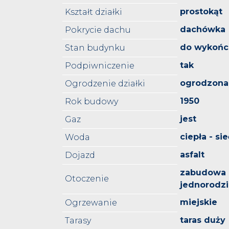
prostokąt
Kształt działki
dachówka
Pokrycie dachu
do wykońc
Stan budynku
tak
Podpiwniczenie
ogrodzona
Ogrodzenie działki
1950
Rok budowy
jest
Gaz
ciepła - sie
Woda
asfalt
Dojazd
zabudowa
Otoczenie
jednorodz
miejskie
Ogrzewanie
taras duży
Tarasy