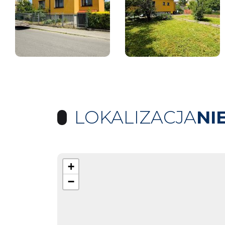
LOKALIZACJA
NI
+
−