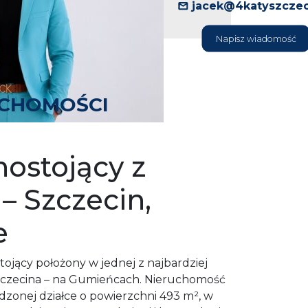
jacek@4katyszczec
Napisz wiadomość
UCHOMOŚCI
ostojący z
 Szczecin,
e
ojący położony w jednej z najbardziej
zczecina – na Gumieńcach. Nieruchomość
dzonej działce o powierzchni 493 m², w