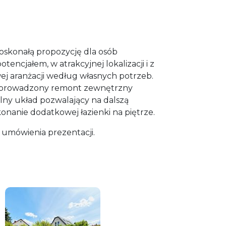
skonałą propozycję dla osób
encjałem, w atrakcyjnej lokalizacji i z
j aranżacji według własnych potrzeb.
eprowadzony remont zewnętrzny
ny układ pozwalający na dalszą
nanie dodatkowej łazienki na piętrze.
 umówienia prezentacji.