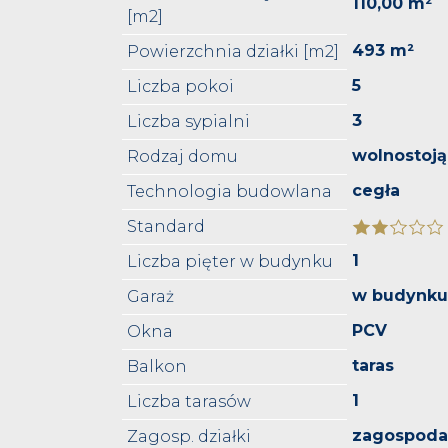
110,00 m²
[m2]
493 m²
Powierzchnia działki [m2]
5
Liczba pokoi
3
Liczba sypialni
wolnostoj
Rodzaj domu
cegła
Technologia budowlana
Standard
1
Liczba pięter w budynku
w budynk
Garaż
PCV
Okna
taras
Balkon
1
Liczba tarasów
zagospod
Zagosp. działki