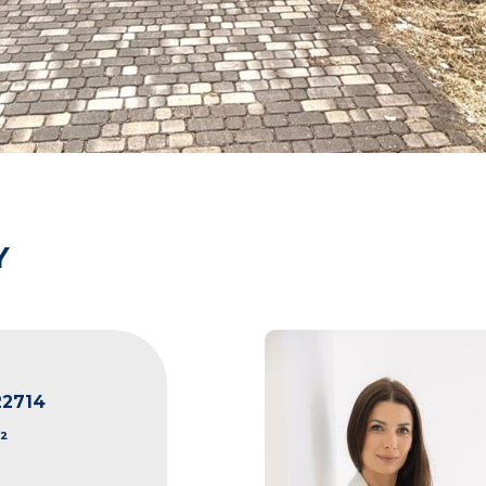
Y
22714
²