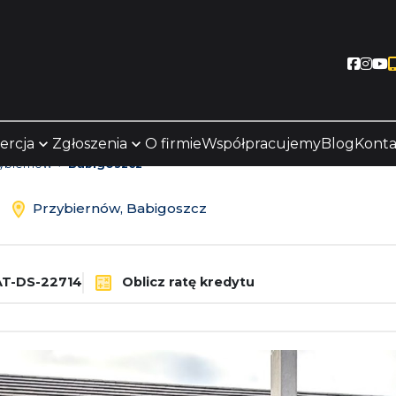
Socia
Soc
S
ercja
Zgłoszenia
O firmie
Współpracujemy
Blog
Konta
ybiernów
Babigoszcz
ż
Przybiernów, Babigoszcz
T-DS-22714
Oblicz ratę kredytu