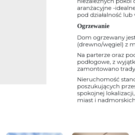
niezależnych pokoi 
aranżacyjne -idealne
pod działalność lub
Ogrzewanie
Dom ogrzewany jest 
(drewno/węgiel) z mo
Na parterze oraz p
podłogowe, z wyjątki
zamontowano tradycy
Nieruchomość stano
poszukujących prz
spokojnej lokalizac
miast i nadmorskich