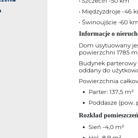
• Szczecin -50 km
a
• Międzyzdroje -46 
• Świnoujście -60 k
Informacje o nieruc
Dom usytuowany jest
powierzchni 1785 m
Budynek parterowy
oddany do użytkowa
Powierzchnia całkow
Parter: 137,5 m²
Poddasze (pow. p
Rozkład pomieszczeń 
Sień -4,0 m²
Hol -8,9 m²