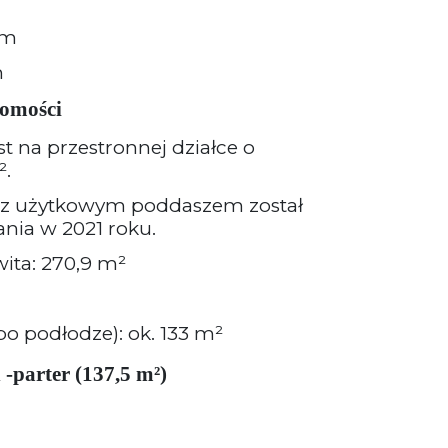
km
m
homości
 na przestronnej działce o
².
 z użytkowym poddaszem został
nia w 2021 roku.
ita: 270,9 m²
o podłodze): ok. 133 m²
-parter (137,5 m²)