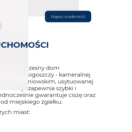
Napisz wiadomość
UCHOMOŚCI
edaż nowoczesny dom
żony w Babigoszczy - kameralnej
iecie goleniowskim, usytuowanej
Lokalizacja zapewnia szybki i
ednocześnie gwarantuje ciszę oraz
 od miejskiego zgiełku.
zych miast: