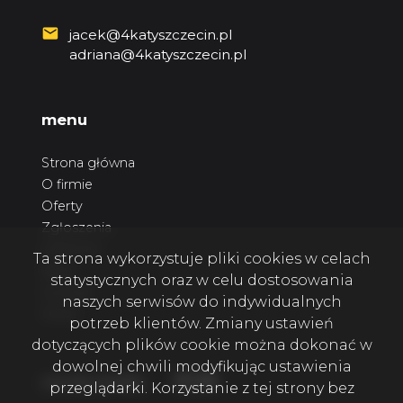
jacek@4katyszczecin.pl
adriana@4katyszczecin.pl
menu
Strona główna
O firmie
Oferty
Zgłoszenia
Ulubione
Ta strona wykorzystuje pliki cookies w celach
Blog
statystycznych oraz w celu dostosowania
Kontakt
naszych serwisów do indywidualnych
Rodo
potrzeb klientów. Zmiany ustawień
dotyczących plików cookie można dokonać w
dowolnej chwili modyfikując ustawienia
Facebook
Facebook
Facebook
social media
przeglądarki. Korzystanie z tej strony bez