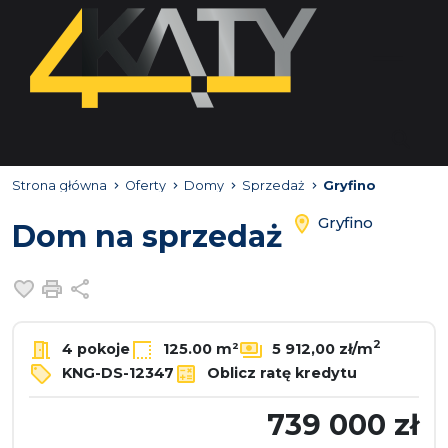
Strona główna
Oferty
Domy
Sprzedaż
Gryfino
Gryfino
Dom na sprzedaż
Dodaj do ulubionych
Drukuj
Udostępnij
2
4 pokoje
125.00 m²
5 912,00 zł/m
KNG-DS-12347
Oblicz ratę kredytu
739 000 zł