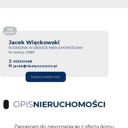
138
OFERT
Jacek Więckowski
POŚREDNIK W OBROCIE NIERUCHOMOŚCIAMI
Nr licencji: 23567
505341408
jacek@4katyszczecin.pl
Napisz wiadomość
OPIS
NIERUCHOMOŚCI
Zapraszam do zapoznania się z ofertą domu