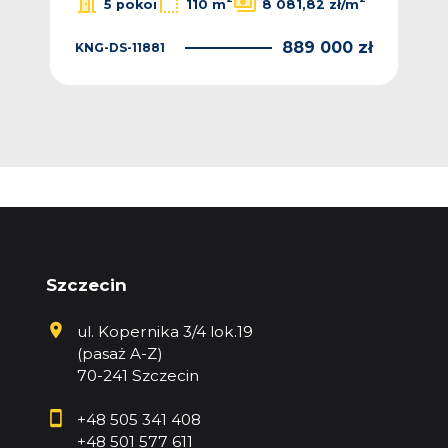
5 pokoi
110 m
8 081,82 zł/m
889 000 zł
KNG-DS-11881
KNG
 zł
Szczecin
ul. Kopernika 3/4 lok.19
(pasaż A-Z)
70-241 Szczecin
+48 505 341 408
+48 501 577 611