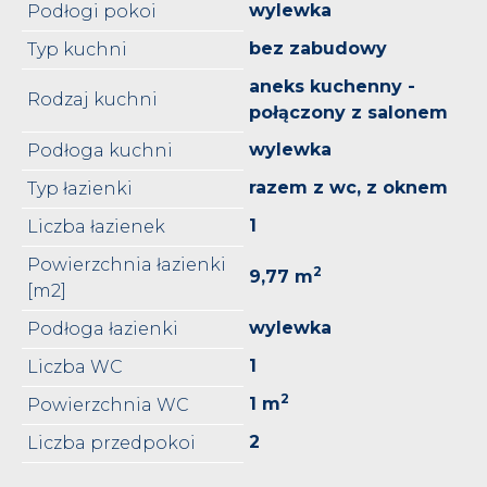
wylewka
Podłogi pokoi
bez zabudowy
Typ kuchni
aneks kuchenny -
Rodzaj kuchni
połączony z salonem
wylewka
Podłoga kuchni
razem z wc, z oknem
Typ łazienki
1
Liczba łazienek
Powierzchnia łazienki
2
9,77 m
[m2]
wylewka
Podłoga łazienki
1
Liczba WC
2
1 m
Powierzchnia WC
2
Liczba przedpokoi