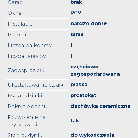
brak
Garaż
PCV
Okna
bardzo dobre
Instalacje
taras
Balkon
1
Liczba balkonów
1
Liczba tarasów
częściowo
Zagosp. działki
zagospodarowana
płaska
Ukształtowanie działki
prostokąt
Kształt działki
dachówka ceramiczna
Pokrycie dachu
Pozwolenie na
tak
użytkowanie
do wykończenia
Stan budynku