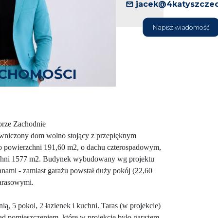
jacek@4katyszczec
Napisz wiadomość
UCHOMOŚCI
orze Zachodnie
iwniczony dom wolno stojący z przepięknym
s o powierzchni 191,60 m2, o dachu czterospadowym,
zchni 1577 m2. Budynek wybudowany wg projektu
nami - zamiast garażu powstał duży pokój (22,60
arasowymi.
ią, 5 pokoi, 2 łazienek i kuchni. Taras (w projekcie)
 nad pomieszczeniem, które w projekcie było garażem.