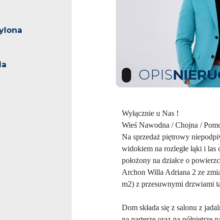
ylona
la
OPIS
NIER
Wyłącznie u Nas !
Wieś Nawodna / Chojna / Pom
Na sprzedaż piętrowy niepodp
widokiem na rozległe łąki i la
położony na działce o powier
Archon Willa Adriana 2 ze zmia
m2) z przesuwnymi drzwiami t
Dom składa się z salonu z jadaln
na parterze oraz na półpiętrze