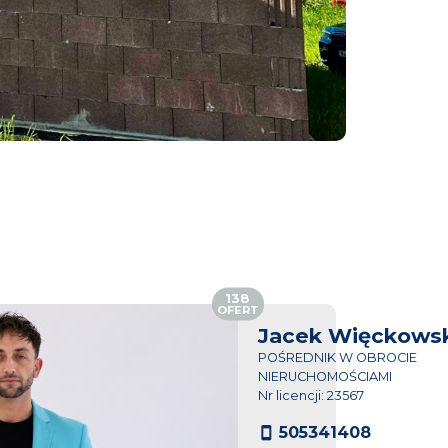
138
OFERT
Jacek Więckowsk
POŚREDNIK W OBROCIE
NIERUCHOMOŚCIAMI
Nr licencji: 23567
505341408