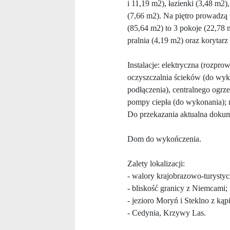
i 11,19 m2), łazienki (3,48 m2)
(7,66 m2). Na piętro prowadzą
(85,64 m2) to 3 pokoje (22,78 
pralnia (4,19 m2) oraz korytarz
Instalacje: elektryczna (rozpr
oczyszczalnia ścieków (do wyk
podłączenia), centralnego ogr
pompy ciepła (do wykonania); 
Do przekazania aktualna doku
Dom do wykończenia.
Zalety lokalizacji:
- walory krajobrazowo-turystycz
- bliskość granicy z Niemcami;
- jezioro Moryń i Steklno z kąp
- Cedynia, Krzywy Las.