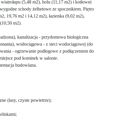
, wiatrołapu (5,48 m2), holu (11,17 m2) i kotłowni
 wygodne schody żelbetowe ze spocznikiem. Piętro
m2, 19,76 m2 i 14,12 m2), łazienka (9,02 m2),
 (10,50 m2).
owadzona), kanalizacja - przydomowa biologiczna
onania), wodociągowa - z sieci wodociągowej (do
zewania - ogrzewanie podłogowe z podłączeniem do
miejsce pod kominek w salonie.
mentacja budowlana.
ne (lasy, czyste powietrze);
ieliskami;