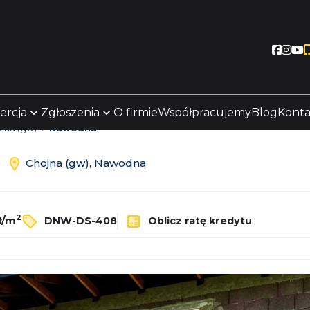
Socia
Soc
S
ercja
Zgłoszenia
O firmie
Współpracujemy
Blog
Konta
jna (gw)
Nawodna
ż
Chojna (gw), Nawodna
2
ł/m
DNW-DS-408
Oblicz ratę kredytu