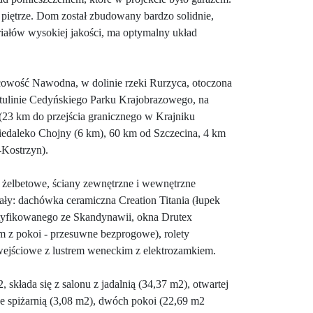
iętrze. Dom został zbudowany bardzo solidnie,
eriałów wysokiej jakości, ma optymalny układ
cowość Nawodna, w dolinie rzeki Rurzyca, otoczona
otulinie Cedyńskiego Parku Krajobrazowego, na
(23 km do przejścia granicznego w Krajniku
iedaleko Chojny (6 km), 60 km od Szczecina, 4 km
-Kostrzyn).
 żelbetowe, ściany zewnętrzne i wewnętrzne
ły: dachówka ceramiczna Creation Titania (łupek
rtyfikowanego ze Skandynawii, okna Drutex
m z pokoi - przesuwne bezprogowe), rolety
 wejściowe z lustrem weneckim z elektrozamkiem.
, składa się z salonu z jadalnią (34,37 m2), otwartej
ze spiżarnią (3,08 m2), dwóch pokoi (22,69 m2