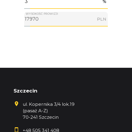
%
WYSOKOŚĆ PROWIZJI
PLN
Szczecin
ul. Kopernika 3/4 lok.19
(pasaż A-Z)
70-241 Szczecin
+48 505 341 408