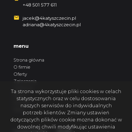
+48 501 577 611
jacek@4katyszczecin.pl
adriana@4katyszczecin.pl
menu
Strona główna
O firmie
Oferty
Zgłoszenia
Ulubione
Ta strona wykorzystuje pliki cookies w celach
Blog
statystycznych oraz w celu dostosowania
Kontakt
naszych serwisów do indywidualnych
Rodo
potrzeb klientów. Zmiany ustawień
dotyczących plików cookie można dokonać w
dowolnej chwili modyfikując ustawienia
Facebook
Facebook
Facebook
social media