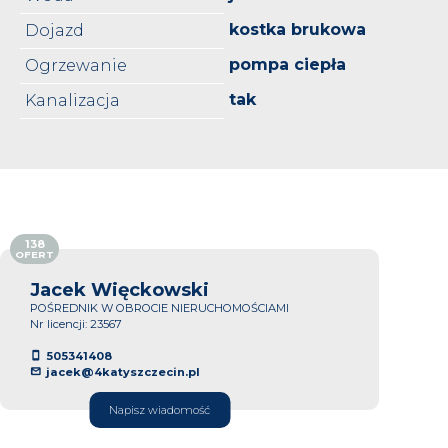
kostka brukowa
Dojazd
pompa ciepła
Ogrzewanie
tak
Kanalizacja
138
OFERT
Jacek Więckowski
POŚREDNIK W OBROCIE NIERUCHOMOŚCIAMI
Nr licencji: 23567
505341408
jacek@4katyszczecin.pl
Napisz wiadomość