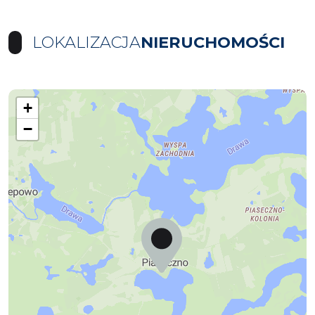
LOKALIZACJA
NIERUCHOMOŚCI
+
−