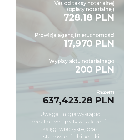
Vat od taksy notarialnej
(opłaty notarialnej)
728.18 PLN
Prowizja agencji nieruchomości
17,970 PLN
Wypisy aktu notarialnego
200 PLN
Razem
637,423.28 PLN
Uwaga: mogą wystąpić
dodatkowe opłaty za założenie
księgi wieczystej oraz
ustanowienie hipoteki.