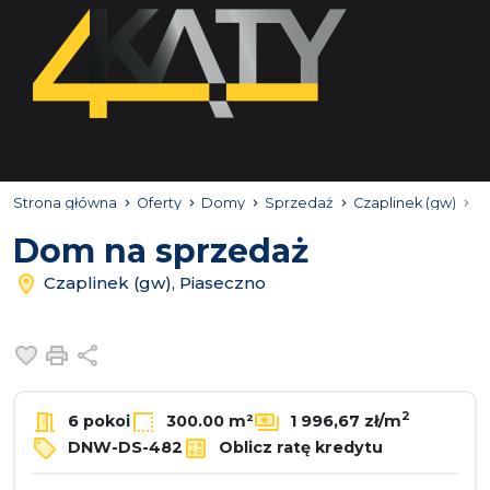
Strona główna
Oferty
Domy
Sprzedaż
Czaplinek (gw)
P
Dom na sprzedaż
Czaplinek (gw), Piaseczno
Dodaj do ulubionych
Drukuj
Udostępnij
2
6 pokoi
300.00 m²
1 996,67 zł/m
DNW-DS-482
Oblicz ratę kredytu