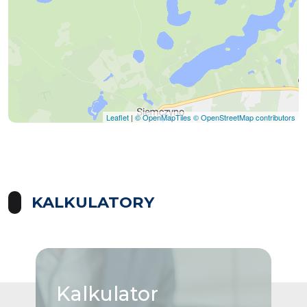
Leaflet
|
© OpenMapTiles
© OpenStreetMap contributors
KALKULATORY
Kalkulator