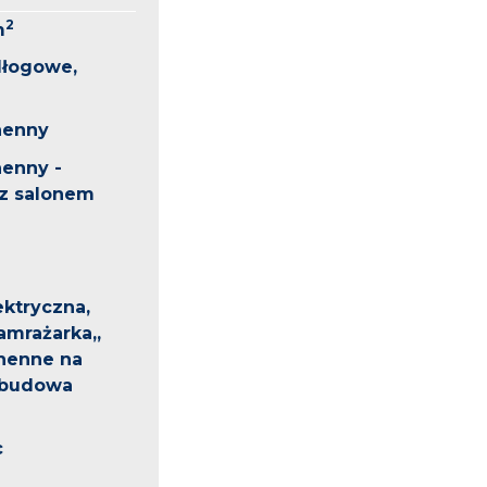
2
m
dłogowe,
henny
enny -
 z salonem
ektryczna,
mrażarka,,
henne na
abudowa
c