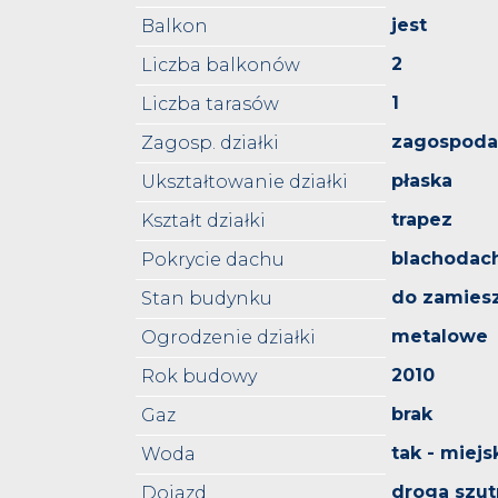
jest
Balkon
2
Liczba balkonów
1
Liczba tarasów
zagospod
Zagosp. działki
płaska
Ukształtowanie działki
trapez
Kształt działki
blachodac
Pokrycie dachu
do zamies
Stan budynku
metalowe
Ogrodzenie działki
2010
Rok budowy
brak
Gaz
tak - miejs
Woda
droga szu
Dojazd