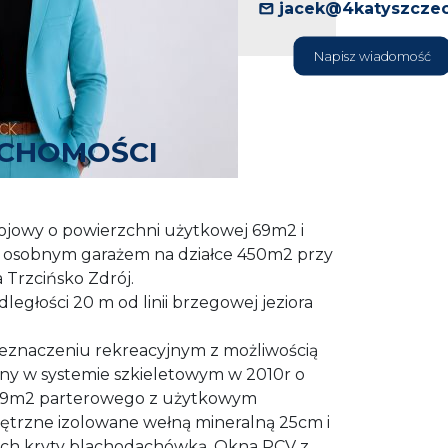
jacek@4katyszczec
Napisz wiadomość
UCHOMOŚCI
jowy o powierzchni użytkowej 69m2 i
z osobnym garażem na działce 450m2 przy
 Trzcińsko Zdrój.
dległości 20 m od linii brzegowej jeziora
rzeznaczeniu rekreacyjnym z możliwością
y w systemie szkieletowym w 2010r o
 69m2 parterowego z użytkowym
trzne izolowane wełną mineralną 25cm i
h kryty blachodachówką. Okna PCV z