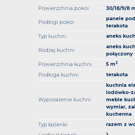
Powierzchnia pokoi
30/18/9/8 
panele po
Podłogi pokoi
terakota
aneks kuc
Typ kuchni
aneks kuch
Rodzaj kuchni
połączony
2
5 m
Powierzchnia kuchni
terakota
Podłoga kuchni
kuchnia el
lodówko-za
Wyposażenie kuchni
meble kuc
wymiar, z
kuchenna
razem z w
Typ łazienki
1