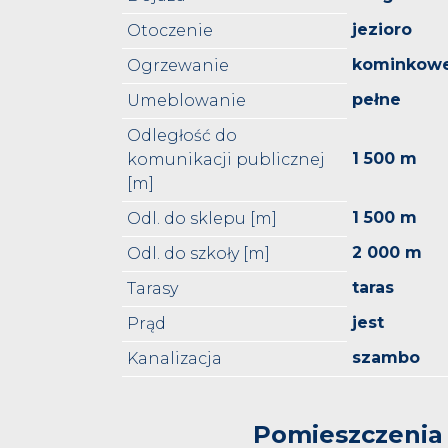
jezioro
Otoczenie
kominkow
Ogrzewanie
pełne
Umeblowanie
Odległość do
1 500 m
komunikacji publicznej
[m]
1 500 m
Odl. do sklepu [m]
2 000 m
Odl. do szkoły [m]
taras
Tarasy
jest
Prąd
szambo
Kanalizacja
Pomieszczenia