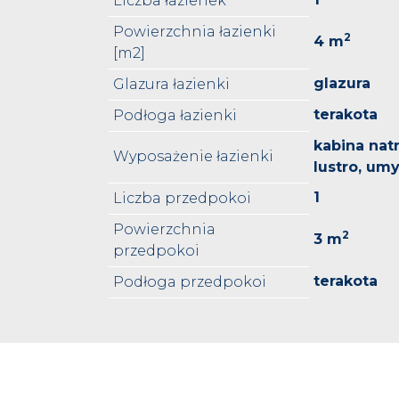
Liczba łazienek
Powierzchnia łazienki
2
4 m
[m2]
glazura
Glazura łazienki
terakota
Podłoga łazienki
kabina nat
Wyposażenie łazienki
lustro, um
1
Liczba przedpokoi
Powierzchnia
2
3 m
przedpokoi
terakota
Podłoga przedpokoi