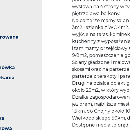
wystawą na 4 strony w ty
piętrze dwa balkony.
Na parterze mamy salon
3m2, łazienka z WC 4m2. 
wyjście na taras, kominek
arowana
kuchenny z wyposażenie
i tam mamy przejściowy s
9/8m2, pomieszczenie g
Ściany gładzone i malowa
hówka
skosami oraz na parterze
parterze z terakoty i pa
zkania
Drugi na działce obiekt 
około 25m2, w który wydz
Działka zagospodarowana
jeziorem, najbliższe mia
1,5km, do Chojny około 
Wielkopolskiego 50km, d
ka
Dostępne media to prąd, 
trowa