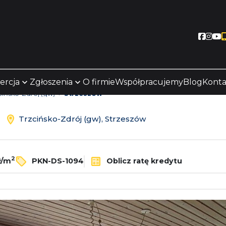
Socia
Soc
S
ercja
Zgłoszenia
O firmie
Współpracujemy
Blog
Konta
cińsko-Zdrój (gw)
Strzeszów
ż
Trzcińsko-Zdrój (gw), Strzeszów
2
ł/m
PKN-DS-1094
Oblicz ratę kredytu