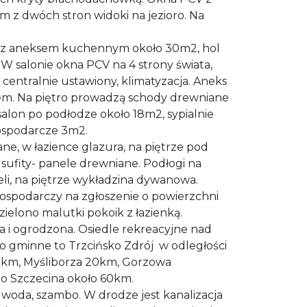
m z dwóch stron widoki na jezioro. Na
 z aneksem kuchennym około 30m2, hol
W salonie okna PCV na 4 strony świata,
 centralnie ustawiony, klimatyzacja. Aneks
m. Na piętro prowadzą schody drewniane
alon po podłodze około 18m2, sypialnie
ospodarcze 3m2.
ne, w łazience glazura, na piętrze pod
 sufity- panele drewniane. Podłogi na
neli, na piętrze wykładzina dywanowa.
gospodarczy na zgłoszenie o powierzchni
ielono malutki pokoik z łazienką.
 i ogrodzona. Osiedle rekreacyjne nad
sto gminne to Trzcińsko Zdrój w odległości
10km, Myśliborza 20km, Gorzowa
o Szczecina około 60km.
woda, szambo. W drodze jest kanalizacja