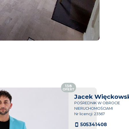
138
OFERT
Jacek Więckowsk
POŚREDNIK W OBROCIE
NIERUCHOMOŚCIAMI
Nr licencji: 23567
505341408