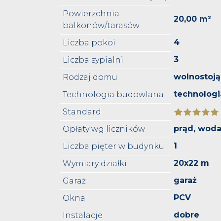
Powierzchnia
20,00 m²
balkonów/tarasów
4
Liczba pokoi
3
Liczba sypialni
wolnostoj
Rodzaj domu
technologi
Technologia budowlana
Standard
prąd, wod
Opłaty wg liczników
1
Liczba pięter w budynku
20x22 m
Wymiary działki
garaż
Garaż
PCV
Okna
dobre
Instalacje