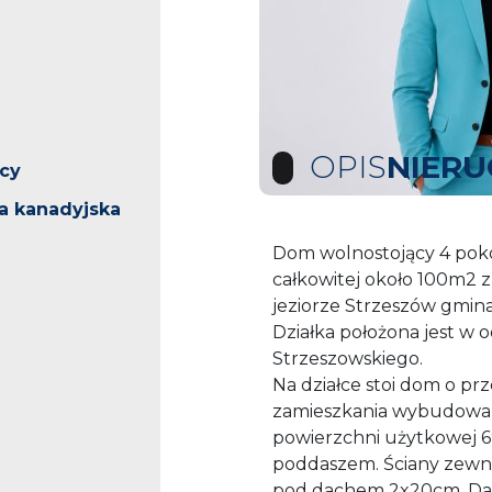
OPIS
NIER
ący
a kanadyjska
Dom wolnostojący 4 poko
całkowitej około 100m2 
a
jeziorze Strzeszów gmina
Działka położona jest w o
Strzeszowskiego.
Na działce stoi dom o p
zamieszkania wybudowan
powierzchni użytkowej
poddaszem. Ściany zewnę
pod dachem 2x20cm. Dac