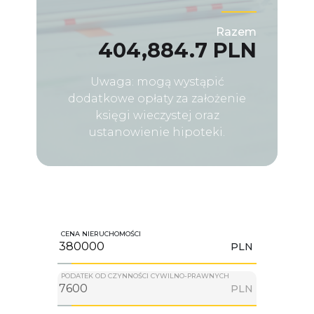
Razem
404,884.7 PLN
Uwaga: mogą wystąpić
dodatkowe opłaty za założenie
księgi wieczystej oraz
ustanowienie hipoteki.
CENA NIERUCHOMOŚCI
PLN
PODATEK OD CZYNNOŚCI CYWILNO-PRAWNYCH
PLN