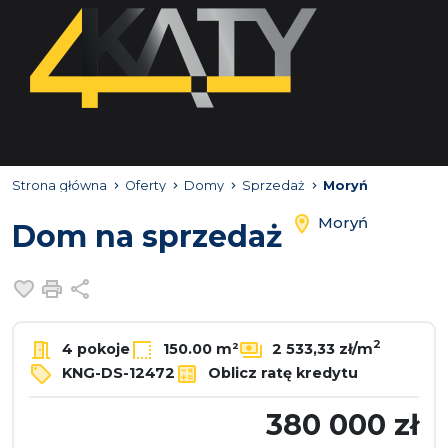
Strona główna
Oferty
Domy
Sprzedaż
Moryń
Moryń
Dom na sprzedaż
Dodaj do ulubionych
Drukuj
Udostępnij
2
4 pokoje
150.00 m²
2 533,33 zł/m
KNG-DS-12472
Oblicz ratę kredytu
380 000 zł