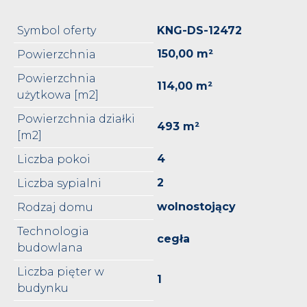
Symbol oferty
KNG-DS-12472
150,00 m²
Powierzchnia
Powierzchnia
114,00 m²
użytkowa [m2]
Powierzchnia działki
493 m²
[m2]
4
Liczba pokoi
2
Liczba sypialni
wolnostojący
Rodzaj domu
Technologia
cegła
budowlana
Liczba pięter w
1
budynku