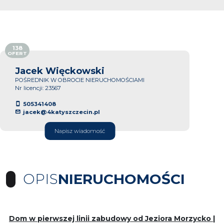
138
OFERT
Jacek Więckowski
POŚREDNIK W OBROCIE NIERUCHOMOŚCIAMI
Nr licencji: 23567
505341408
jacek@4katyszczecin.pl
Napisz wiadomość
OPIS
NIERUCHOMOŚCI
Dom w pierwszej linii zabudowy od Jeziora Morzycko |