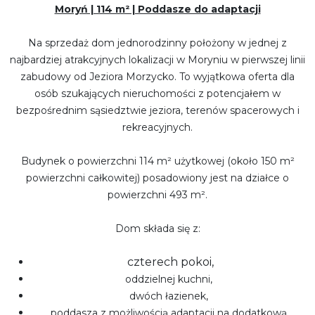
Moryń | 114 m² | Poddasze do adaptacji
Na sprzedaż dom jednorodzinny położony w jednej z
najbardziej atrakcyjnych lokalizacji w Moryniu w pierwszej linii
zabudowy od Jeziora Morzycko. To wyjątkowa oferta dla
osób szukających nieruchomości z potencjałem w
bezpośrednim sąsiedztwie jeziora, terenów spacerowych i
rekreacyjnych.
Budynek o powierzchni 114 m² użytkowej (około 150 m²
powierzchni całkowitej) posadowiony jest na działce o
powierzchni 493 m².
Dom składa się z:
czterech pokoi,
oddzielnej kuchni,
dwóch łazienek,
poddasza z możliwością adaptacji na dodatkową