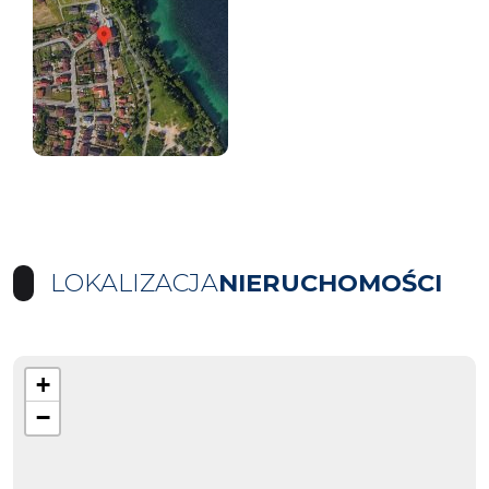
LOKALIZACJA
NIERUCHOMOŚCI
+
−