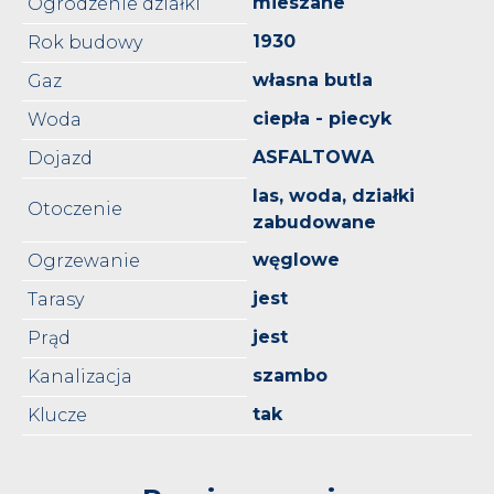
mieszane
Ogrodzenie działki
1930
Rok budowy
własna butla
Gaz
ciepła - piecyk
Woda
ASFALTOWA
Dojazd
las, woda, działki
Otoczenie
zabudowane
węglowe
Ogrzewanie
jest
Tarasy
jest
Prąd
szambo
Kanalizacja
tak
Klucze