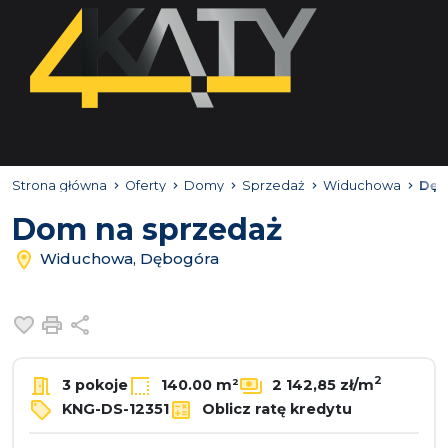
Strona główna
Oferty
Domy
Sprzedaż
Widuchowa
Dęb
Dom na sprzedaż
Widuchowa, Dębogóra
Dodaj do ulubionych
Drukuj
Udostępnij
2
3 pokoje
140.00 m²
2 142,85 zł/m
KNG-DS-12351
Oblicz ratę kredytu