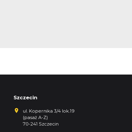
Szczecin
ul. Kopernika 3/4 lok.19
(pasaż A-Z)
70-241 Szczecin