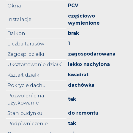
PCV
Okna
częściowo
Instalacje
wymienione
brak
Balkon
1
Liczba tarasów
zagospodarowana
Zagosp. działki
lekko nachylona
Ukształtowanie działki
kwadrat
Kształt działki
dachówka
Pokrycie dachu
Pozwolenie na
tak
użytkowanie
do remontu
Stan budynku
tak
Podpiwniczenie