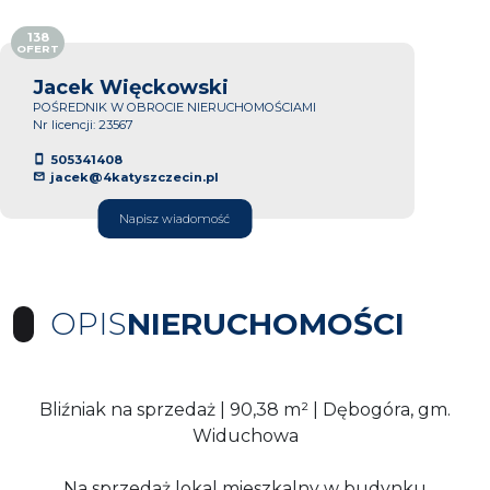
138
OFERT
Jacek Więckowski
POŚREDNIK W OBROCIE NIERUCHOMOŚCIAMI
Nr licencji: 23567
505341408
jacek@4katyszczecin.pl
Napisz wiadomość
OPIS
NIERUCHOMOŚCI
Bliźniak na sprzedaż | 90,38 m² | Dębogóra, gm.
Widuchowa
Na sprzedaż lokal mieszkalny w budynku