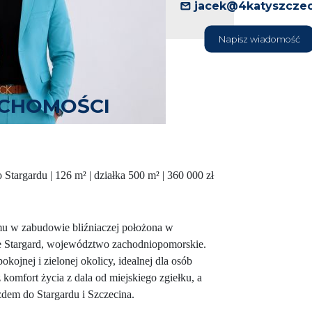
jacek@4katyszczec
Napisz wiadomość
UCHOMOŚCI
targardu | 126 m² | działka 500 m² | 360 000 zł
u w zabudowie bliźniaczej położona w
e Stargard, województwo zachodniopomorskie.
kojnej i zielonej okolicy, idealnej dla osób
z komfort życia z dala od miejskiego zgiełku, a
dem do Stargardu i Szczecina.