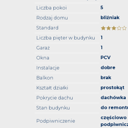
5
Liczba pokoi
bliźniak
Rodzaj domu
Standard
1
Liczba pięter w budynku
1
Garaż
PCV
Okna
dobre
Instalacje
brak
Balkon
prostokąt
Kształt działki
dachówka
Pokrycie dachu
do remont
Stan budynku
częściowo
Podpiwniczenie
podpiwnic