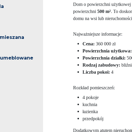
Dom o powierzchni użytkowej
la
powierzchni
500 m²
. To dosko
domu na wsi lub nieruchomości 
Najważniejsze informacje:
mieszana
Cena:
360 000 zł
Powierzchnia użytkowa:
 umeblowane
Powierzchnia działki:
50
Rodzaj zabudowy:
bliźni
Liczba pokoi:
4
Rozkład pomieszczeń:
4 pokoje
kuchnia
łazienka
przedpokój
Dodatkowym atutem nieruchom