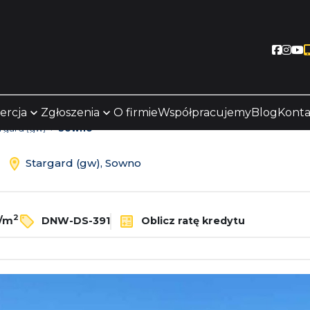
Socia
Soc
S
ercja
Zgłoszenia
O firmie
Współpracujemy
Blog
Konta
rgard (gw)
Sowno
ż
Stargard (gw), Sowno
2
ł/m
DNW-DS-391
Oblicz ratę kredytu