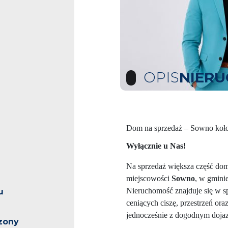
OPIS
NIER
Dom na sprzedaż – Sowno koło S
Wyłącznie u Nas!
Na sprzedaż większa część dom
miejscowości
Sowno
, w gmini
Nieruchomość znajduje się w spo
u
ceniących ciszę, przestrzeń ora
jednocześnie z dogodnym dojaz
zony