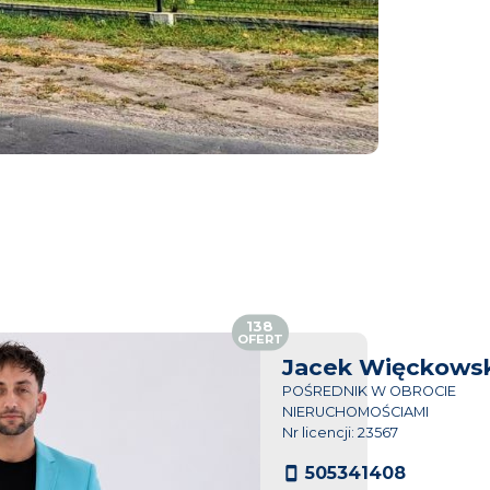
138
OFERT
Jacek Więckowsk
POŚREDNIK W OBROCIE
NIERUCHOMOŚCIAMI
Nr licencji: 23567
505341408