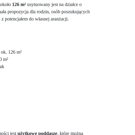
 około
126 m²
usytuowany jest na działce o
nała propozycja dla rodzin, osób poszukujących
z potencjałem do własnej aranżacji.
ok. 126 m²
0 m²
ak
ości jest
użytkowe poddasze
, które można