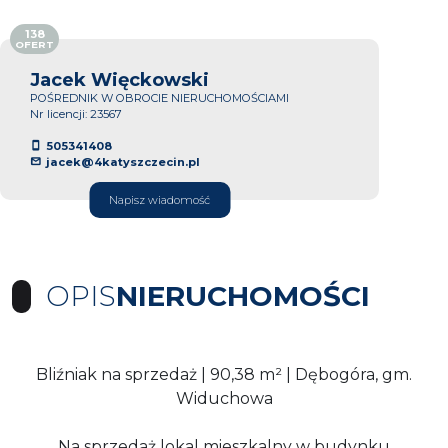
138
OFERT
Jacek Więckowski
POŚREDNIK W OBROCIE NIERUCHOMOŚCIAMI
Nr licencji: 23567
505341408
jacek@4katyszczecin.pl
Napisz wiadomość
OPIS
NIERUCHOMOŚCI
Bliźniak na sprzedaż | 90,38 m² | Dębogóra, gm.
Widuchowa
Na sprzedaż lokal mieszkalny w budynku