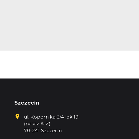
Szczecin
ul. Kopernika 3/4 lok.19
(pasaż A-Z)
70-241 Szczecin