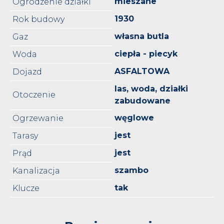
mieszane
Ogrodzenie działki
1930
Rok budowy
własna butla
Gaz
ciepła - piecyk
Woda
ASFALTOWA
Dojazd
las, woda, działki
Otoczenie
zabudowane
węglowe
Ogrzewanie
jest
Tarasy
jest
Prąd
szambo
Kanalizacja
tak
Klucze