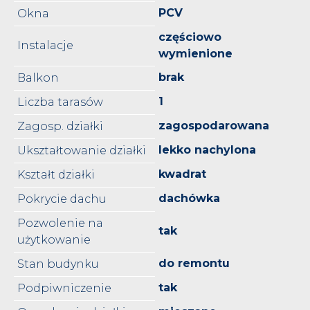
PCV
Okna
częściowo
Instalacje
wymienione
brak
Balkon
1
Liczba tarasów
zagospodarowana
Zagosp. działki
lekko nachylona
Ukształtowanie działki
kwadrat
Kształt działki
dachówka
Pokrycie dachu
Pozwolenie na
tak
użytkowanie
do remontu
Stan budynku
tak
Podpiwniczenie