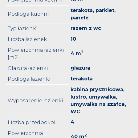
terakota, parkiet,
Podłoga kuchni
panele
razem z wc
Typ łazienki
10
Liczba łazienek
Powierzchnia łazienki
2
4 m
[m2]
glazura
Glazura łazienki
terakota
Podłoga łazienki
kabina prysznicowa,
lustro, umywalka,
Wyposażenie łazienki
umywalka na szafce,
WC
4
Liczba przedpokoi
Powierzchnia
2
40 m