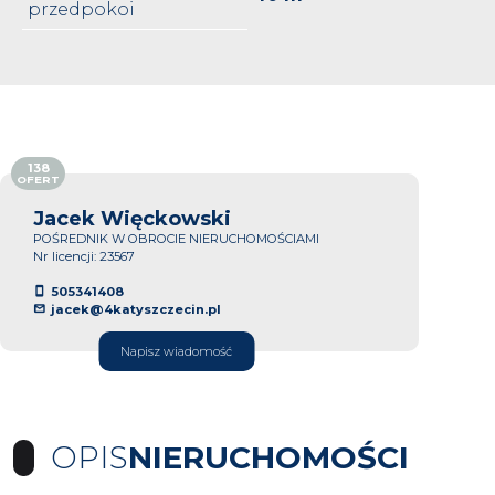
przedpokoi
138
OFERT
Jacek Więckowski
POŚREDNIK W OBROCIE NIERUCHOMOŚCIAMI
Nr licencji: 23567
505341408
jacek@4katyszczecin.pl
Napisz wiadomość
OPIS
NIERUCHOMOŚCI