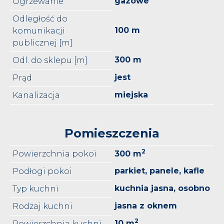
gazowe
Ogrzewanie
Odległość do
100 m
komunikacji
publicznej [m]
300 m
Odl. do sklepu [m]
jest
Prąd
miejska
Kanalizacja
Pomieszczenia
2
Powierzchnia pokoi
300 m
parkiet, panele, kafle
Podłogi pokoi
kuchnia jasna, osobno
Typ kuchni
jasna z oknem
Rodzaj kuchni
2
10 m
Powierzchnia kuchni