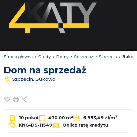
Strona główna
Oferty
Domy
Sprzedaż
Szczecin
Buko
Dom na sprzedaż
Szczecin, Bukowo
Dodaj do ulubionych
Drukuj
Udostępnij
2
10 pokoi
430.00 m²
6 953,49 zł/m
KNG-DS-11549
Oblicz ratę kredytu