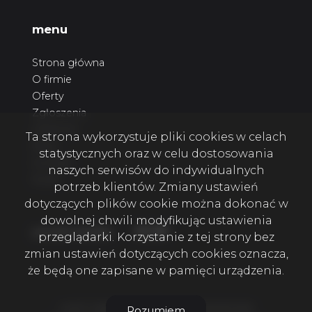
menu
Strona główna
O firmie
Oferty
Zgłoszenia
Ulubione
Ta strona wykorzystuje pliki cookies w celach
Blog
statystycznych oraz w celu dostosowania
Kontakt
naszych serwisów do indywidualnych
Rodo
potrzeb klientów. Zmiany ustawień
dotyczących plików cookie można dokonać w
dowolnej chwili modyfikując ustawienia
Facebook
Facebook
Facebook
social media
przeglądarki. Korzystanie z tej strony bez
zmian ustawień dotyczących cookies oznacza,
że będą one zapisane w pamięci urządzenia.
4 KATY NIERUCHOMOŚCI SZCZECIN © 2026
Rozumiem