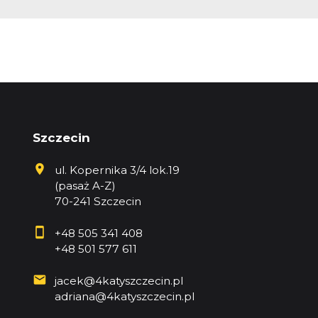
Szczecin
ul. Kopernika 3/4 lok.19
(pasaż A-Z)
70-241 Szczecin
+48 505 341 408
+48 501 577 611
jacek@4katyszczecin.pl
adriana@4katyszczecin.pl