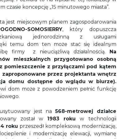
m czasie koncepcję „15 minutowego miasta”.
ta jest miejscowym planem zagospodarowania
POGODNO-SOMOSIERRY
, który dopuszcza
zkaniową jednorodzinną z usługami
ęki temu dom ten może stać się idealnym
zibę firmy
z nieuciążliwą działalnością.
Na
mów mieszkalnych przygotowano osobną
az pomieszczenie z przyłączami pod kątem
e zaproponowane przez projektanta wnętrz
cja domu dostępne do wglądu w biurze).
owi dom może z powodzeniem pełnić funkcję
iowego.
sytuowany jest na
568-metrowej działce
udowany został w
1983 roku
w technologii
4 roku
przeszedł kompleksową modernizację,
docieplenie i modernizację elewacji, wymianę