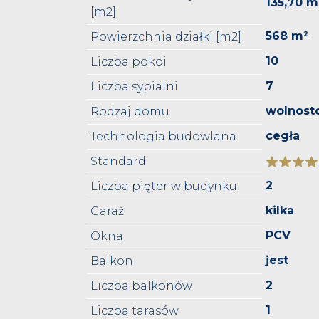
135,70 m
[m2]
568 m²
Powierzchnia działki [m2]
10
Liczba pokoi
7
Liczba sypialni
wolnost
Rodzaj domu
cegła
Technologia budowlana
Standard
2
Liczba pięter w budynku
kilka
Garaż
PCV
Okna
jest
Balkon
2
Liczba balkonów
1
Liczba tarasów