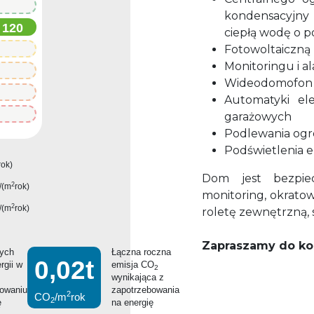
0
kondensacyjny
120
ciepłą wodę o po
Fotowoltaiczną 
0
Monitoringu i a
0
Wideodomofo
0
Automatyki el
0
garażowych
Podlewania og
Podświetlenia el
rok)
Dom jest bezpiec
2
/(m
rok)
monitoring, okrato
2
/(m
rok)
roletę zewnętrzną, 
Zapraszamy do kont
nych
Łączna roczna
0,02t
rgii w
emisja CO
2
wynikająca z
bowaniu
zapotrzebowania
2
CO
/m
rok
2
ę
na energię