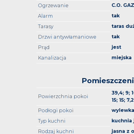
C.O. G
Ogrzewanie
tak
Alarm
taras du
Tarasy
tak
Drzwi antywłamaniowe
jest
Prąd
miejska
Kanalizacja
Pomieszczen
39,4; 9; 1
Powierzchnia pokoi
15; 15; 7,
wylewk
Podłogi pokoi
kuchnia 
Typ kuchni
jasna z
Rodzaj kuchni