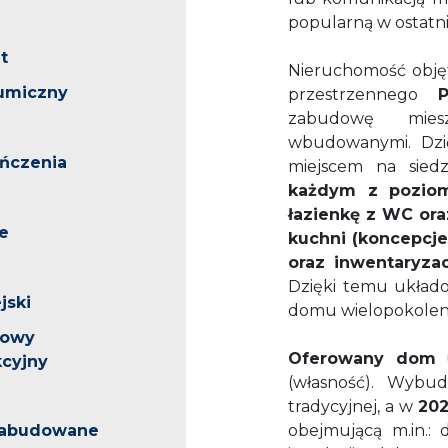
popularną w ostatni
t
Nieruchomość obję
tumiczny
przestrzennego
zabudowę mies
wbudowanymi. Dzi
ńczenia
miejscem na sied
każdym z pozio
łazienkę z WC or
e
kuchni (koncepcj
oraz inwentaryza
Dzięki temu układ
jski
domu wielopokolen
zowy
Oferowany dom
u
cyjny
(własność). Wyb
tradycyjnej, a w
202
 zabudowane
obejmującą m.in.: 