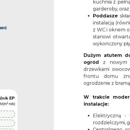
kuchnia z pełną
garderoby, oraz
Poddasze
skład
a
instalacją (równ
 wc
z WC i oknem or
stanowi otwartą
wykończony pły
a
Dużym atutem d
ogród
z nowym tr
drzewkami owocow
frontu domu znaj
ogrodzenie z bramą
W trakcie moder
źnik EP
instalacje:
2
h/(m
rok)
0
Elektryczną -
rozdzielczymi, 
0
Centralnego og