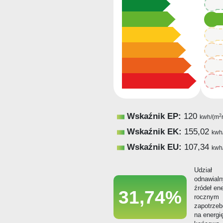
12
12
12
12
12
Wskaźnik EP:
120
2
kwh/(m
Wskaźnik EK:
155,02
kwh
Wskaźnik EU:
107,34
kwh
Udział
odnawial
źródeł ene
31,74%
rocznym
zapotrze
na energi