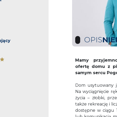
²
OPIS
NI
ojący
Mamy przyjemno
ofertę domu z pię
samym sercu Pog
Dom usytuowany je
Na wyciągnięcie r
życia – żłobki, prz
także rekreację i l
dostępne w ciągu 
lub komunikacją mie