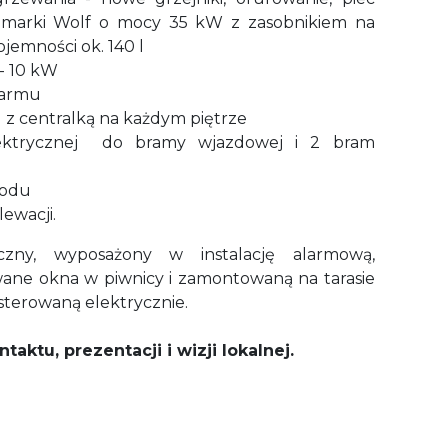
 marki Wolf o mocy 35 kW z zasobnikiem na
jemności ok. 140 l
- 10 kW
larmu
n
z centralką na każdym piętrze
ektrycznej
do bramy wjazdowej i 2 bram
rodu
ewacji.
zny, wyposażony w instalację alarmową,
wane okna w piwnicy i zamontowaną na tarasie
sterowaną elektrycznie.
aktu, prezentacji i wizji lokalnej.