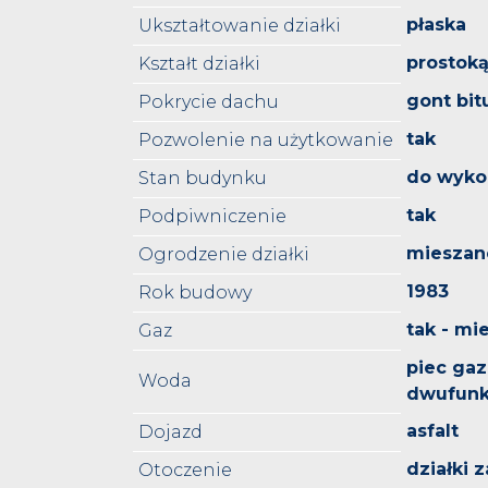
płaska
Ukształtowanie działki
prostoką
Kształt działki
gont bi
Pokrycie dachu
tak
Pozwolenie na użytkowanie
do wyko
Stan budynku
tak
Podpiwniczenie
mieszan
Ogrodzenie działki
1983
Rok budowy
tak - mie
Gaz
piec ga
Woda
dwufunk
asfalt
Dojazd
działki
Otoczenie