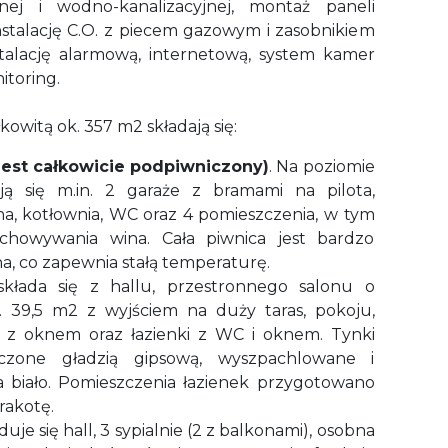
cznej i wodno-kanalizacyjnej, montaż paneli
nstalację C.O. z piecem gazowym i zasobnikiem
stalację alarmową, internetową, system kamer
itoring.
owitą ok. 357 m2 składają się:
jest całkowicie podpiwniczony)
. Na poziomie
ją się m.in. 2 garaże z bramami na pilota,
a, kotłownia, WC oraz 4 pomieszczenia, w tym
chowywania wina. Cała piwnica jest bardzo
a, co zapewnia stałą temperaturę.
łada się z hallu, przestronnego salonu o
. 39,5 m2 z wyjściem na duży taras, pokoju,
 z oknem oraz łazienki z WC i oknem. Tynki
czone gładzią gipsową, wyszpachlowane i
biało. Pomieszczenia łazienek przygotowano
rakotę.
uje się hall, 3 sypialnie (2 z balkonami), osobna