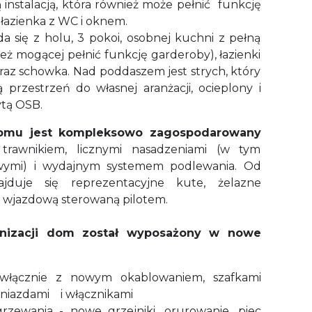
 instalacją, która również może pełnić
funkcję
 łazienka z WC i oknem.
a się z holu, 3 pokoi, osobnej kuchni z pełną
ież mogącej pełnić funkcję garderoby), łazienki
az schowka. Nad poddaszem jest strych, który
 przestrzeń do własnej aranżacji, ocieplony i
tą OSB.
omu jest kompleksowo zagospodarowany
awnikiem, licznymi nasadzeniami (w tym
ymi) i wydajnym systemem podlewania. Od
duje się reprezentacyjne kute, żelazne
 wjazdową sterowaną pilotem.
nizacji dom został wyposażony w nowe
 włącznie z nowym okablowaniem, szafkami
gniazdami
i włącznikami
rzewania - nowe grzejniki, orurowanie, piec