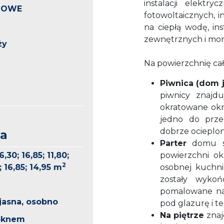
instalacji elektry
AZOWE
fotowoltaicznych, i
na ciepłą wodę, in
zewnętrznych i mon
ży
Na powierzchnię całk
Piwnica (dom 
piwnicy znajdu
okratowane okn
jedno do prze
dobrze ocieplon
ia
Parter
domu sk
6,30; 16,85; 11,80;
powierzchni ok
2
2; 16,85; 14,95 m
osobnej kuchni
zostały wykoń
a
pomalowane na 
jasna, osobno
pod glazurę i te
Na piętrze
znajd
 oknem