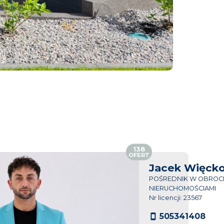
138
OFERT
Jacek Więck
POŚREDNIK W OBROC
NIERUCHOMOŚCIAMI
Nr licencji: 23567
505341408