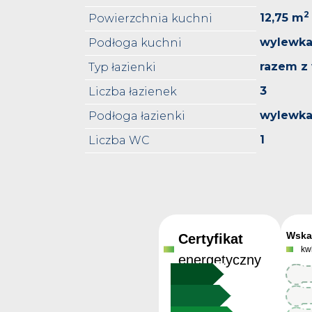
2
12,75 m
Powierzchnia kuchni
wylewk
Podłoga kuchni
razem z
Typ łazienki
3
Liczba łazienek
wylewk
Podłoga łazienki
1
Liczba WC
Wska
Certyfikat
kw
energetyczny
12
12