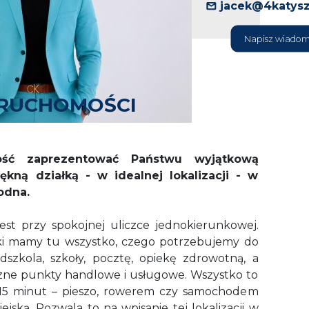
jacek@4katysz
Napisz wiado
ERUCHOMOŚCI
ść zaprezentować Państwu wyjątkową
kną działką - w idealnej lokalizacji - w
odna.
st przy spokojnej uliczce jednokierunkowej.
ęki mamy tu wszystko, czego potrzebujemy do
edszkola, szkoły, pocztę, opiekę zdrowotną, a
iczne punkty handlowe i usługowe. Wszystko to
15 minut – pieszo, rowerem czy samochodem
jską. Pozwala to na wpisanie tej lokalizacji w