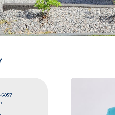
Y
-6857
²