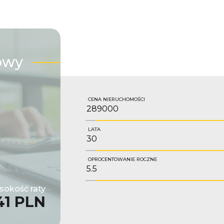
owy
CENA NIERUCHOMOŚCI
LATA
OPROCENTOWANIE ROCZNE
okość raty
41 PLN