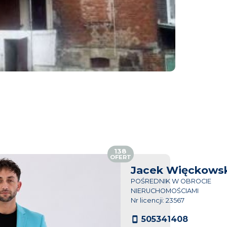
138
OFERT
Jacek Więckowsk
POŚREDNIK W OBROCIE
NIERUCHOMOŚCIAMI
Nr licencji: 23567
505341408