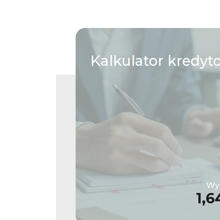
Kalkulator
kredyt
Wys
1,6