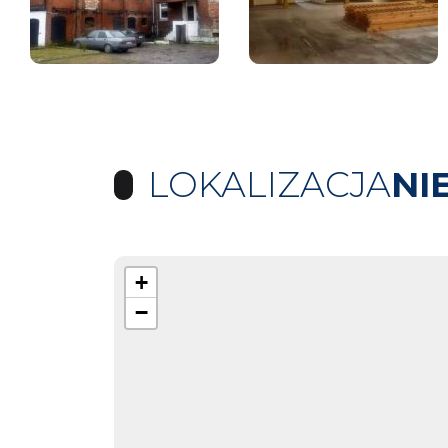
LOKALIZACJA
NI
+
−