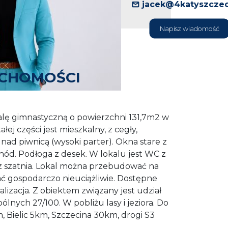
jacek@4katyszczec
Napisz wiadomość
UCHOMOŚCI
alę gimnastyczną o powierzchni 131,7m2 w
ej części jest mieszkalny, z cegły,
nad piwnicą (wysoki parter). Okna stare z
ód. Podłoga z desek. W lokalu jest WC z
 szatnia. Lokal można przebudować na
ć gospodarczo nieuciążliwie. Dostępne
lizacja. Z obiektem związany jest udział
ólnych 27/100. W pobliżu lasy i jeziora. Do
 Bielic 5km, Szczecina 30km, drogi S3