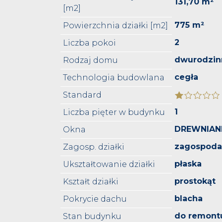
131,70 m²
[m2]
775 m²
Powierzchnia działki [m2]
2
Liczba pokoi
dwurodzin
Rodzaj domu
cegła
Technologia budowlana
Standard
1
Liczba pięter w budynku
DREWNIAN
Okna
zagospod
Zagosp. działki
płaska
Ukształtowanie działki
prostokąt
Kształt działki
blacha
Pokrycie dachu
do remont
Stan budynku