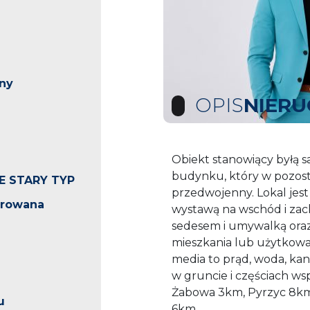
ny
OPIS
NIER
Obiekt stanowiący byłą s
budynku, który w pozostał
E STARY TYP
przedwojenny. Lokal jest 
arowana
wystawą na wschód i zach
sedesem i umywalką oraz
mieszkania lub użytkowa
media to prąd, woda, kana
w gruncie i częściach wsp
Żabowa 3km, Pyrzyc 8km,
u
6km.