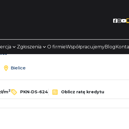
Socia
Soc
S
ercja
Zgłoszenia
O firmie
Współpracujemy
Blog
Konta
lice
ż
Bielice
2
zł/m
PKN-DS-624
Oblicz ratę kredytu