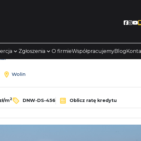
Socia
Soc
S
ercja
Zgłoszenia
O firmie
Współpracujemy
Blog
Konta
lin
ż
Wolin
2
zł/m
DNW-DS-456
Oblicz ratę kredytu