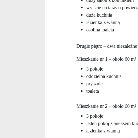
duży salon z kominkiem
wyjście na taras o powier
duża kuchnia
łazienka z wanną
osobna toaleta
Drugie piętro – dwa niezależne
Mieszkanie nr 1 – około 60 m²
3 pokoje
oddzielna kuchnia
prysznic
toaleta
Mieszkanie nr 2 – około 60 m²
3 pokoje
jeden pokój z aneksem k
łazienka z wanną