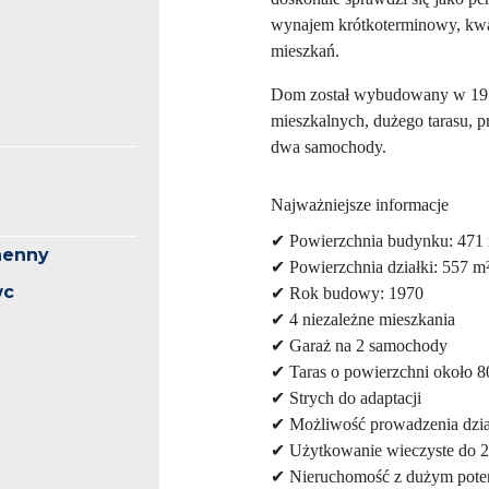
wynajem krótkoterminowy, kwa
mieszkań.
Dom został wybudowany w 1970 
mieszkalnych, dużego tarasu, pr
dwa samochody.
Najważniejsze informacje
✔ Powierzchnia budynku: 471
henny
✔ Powierzchnia działki: 557 m
wc
✔ Rok budowy: 1970
✔ 4 niezależne mieszkania
✔ Garaż na 2 samochody
✔ Taras o powierzchni około 8
✔ Strych do adaptacji
✔ Możliwość prowadzenia dział
✔ Użytkowanie wieczyste do 2
✔ Nieruchomość z dużym pote