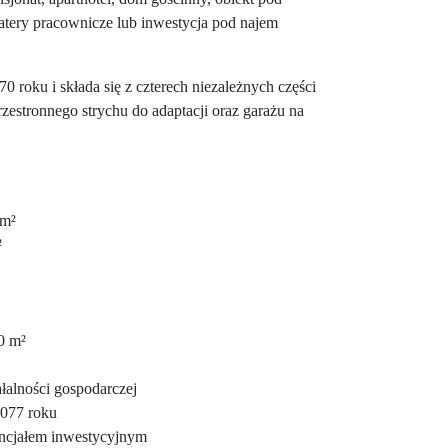
tery pracownicze lub inwestycja pod najem
roku i składa się z czterech niezależnych części
zestronnego strychu do adaptacji oraz garażu na
 m²
²
0 m²
alności gospodarczej
077 roku
ncjałem inwestycyjnym