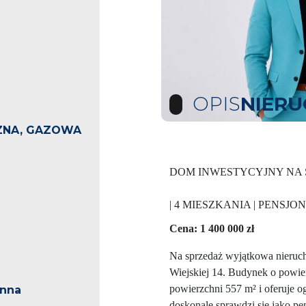
OPIS
NIER
ZNA, GAZOWA
DOM INWESTYCYJNY NA SP
| 4 MIESZKANIA | PENSJ
Cena: 1 400 000 zł
Na sprzedaż wyjątkowa nieruch
Wiejskiej 14. Budynek o powier
powierzchni 557 m² i oferuje 
inna
doskonale sprawdzi się jako pen