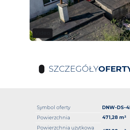
Video
SZCZEGÓŁY
OFERT
Symbol oferty
DNW-DS-4
471,28 m²
Powierzchnia
Powierzchnia użytkowa