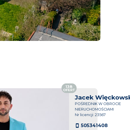
138
OFERT
Jacek Więckowsk
POŚREDNIK W OBROCIE
NIERUCHOMOŚCIAMI
Nr licencji: 23567
505341408