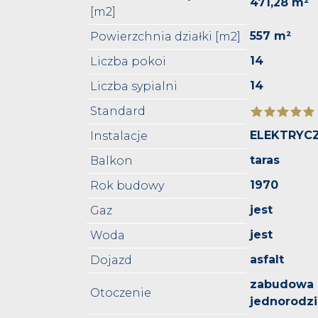
471,28 m²
[m2]
557 m²
Powierzchnia działki [m2]
14
Liczba pokoi
14
Liczba sypialni
Standard
ELEKTRYC
Instalacje
taras
Balkon
1970
Rok budowy
jest
Gaz
jest
Woda
asfalt
Dojazd
zabudowa
Otoczenie
jednorodz