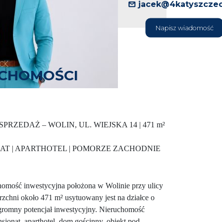
jacek@4katyszczec
Napisz wiadomość
UCHOMOŚCI
RZEDAŻ – WOLIN, UL. WIEJSKA 14 | 471 m²
ONAT | APARTHOTEL | POMORZE ZACHODNIE
omość inwestycyjna położona w Wolinie przy ulicy
zchni około 471 m² usytuowany jest na działce o
ogromny potencjał inwestycyjny. Nieruchomość
sjonat, aparthotel, dom gościnny, obiekt pod