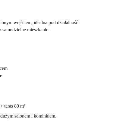
obnym wejściem, idealna pod działalność
ub samodzielne mieszkanie.
icem
e
+ taras 80 m²
z dużym salonem i kominkiem.