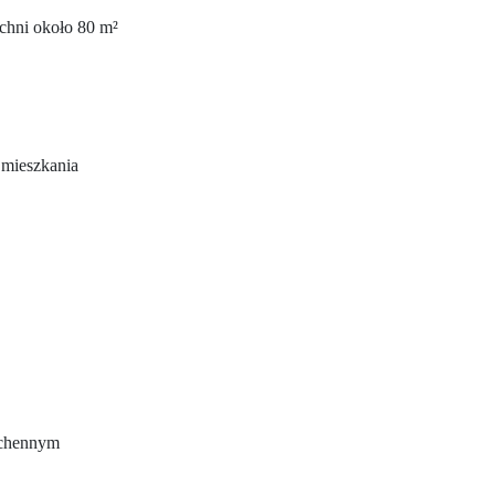
zchni około 80 m²
 mieszkania
uchennym