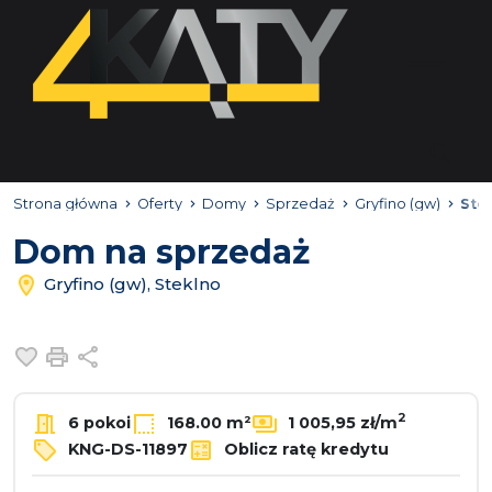
Strona główna
Oferty
Domy
Sprzedaż
Gryfino (gw)
Ste
Dom na sprzedaż
Gryfino (gw), Steklno
Dodaj do ulubionych
Drukuj
Udostępnij
2
6 pokoi
168.00 m²
1 005,95 zł/m
KNG-DS-11897
Oblicz ratę kredytu