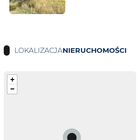
LOKALIZACJA
NIERUCHOMOŚCI
+
−