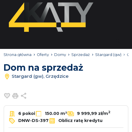
Strona główna
Oferty
Domy
Sprzedaż
Stargard (gw)
Gr
Dom na sprzedaż
Stargard (gw), Grzędzice
Dodaj do ulubionych
Drukuj
Udostępnij
2
6 pokoi
150.00 m²
9 999,99 zł/m
DNW-DS-397
Oblicz ratę kredytu