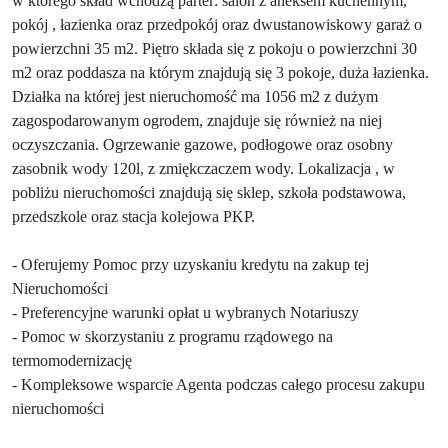
w którego skład wchodzą parter: salon z aneksem kuchennym,
pokój , łazienka oraz przedpokój oraz dwustanowiskowy garaż o
powierzchni 35 m2. Piętro składa się z pokoju o powierzchni 30
m2 oraz poddasza na którym znajdują się 3 pokoje, duża łazienka.
Działka na której jest nieruchomość ma 1056 m2 z dużym
zagospodarowanym ogrodem, znajduje się również na niej
oczyszczania. Ogrzewanie gazowe, podłogowe oraz osobny
zasobnik wody 120l, z zmiękczaczem wody. Lokalizacja , w
pobliżu nieruchomości znajdują się sklep, szkoła podstawowa,
przedszkole oraz stacja kolejowa PKP.
- Oferujemy Pomoc przy uzyskaniu kredytu na zakup tej
Nieruchomości
- Preferencyjne warunki opłat u wybranych Notariuszy
- Pomoc w skorzystaniu z programu rządowego na
termomodernizację
- Kompleksowe wsparcie Agenta podczas całego procesu zakupu
nieruchomości