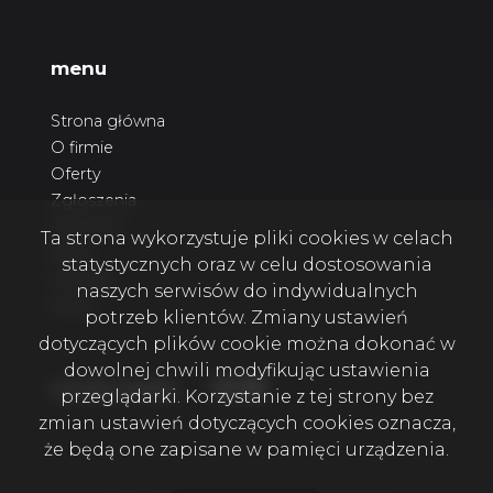
menu
Strona główna
O firmie
Oferty
Zgłoszenia
Ulubione
Ta strona wykorzystuje pliki cookies w celach
Blog
statystycznych oraz w celu dostosowania
Kontakt
naszych serwisów do indywidualnych
Rodo
potrzeb klientów. Zmiany ustawień
dotyczących plików cookie można dokonać w
dowolnej chwili modyfikując ustawienia
Facebook
Facebook
Facebook
social media
przeglądarki. Korzystanie z tej strony bez
zmian ustawień dotyczących cookies oznacza,
że będą one zapisane w pamięci urządzenia.