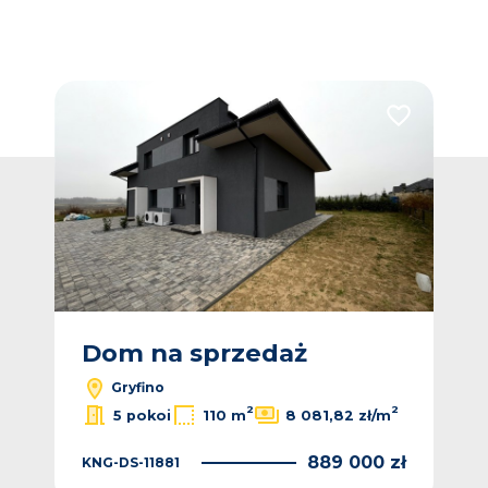
Dodaj do ulubionych
Dodaj do ulub
Dom na sprzedaż
D
Gryfino
2
2
5 pokoi
110 m
8 081,82 zł/m
889 000 zł
KNG-DS-11881