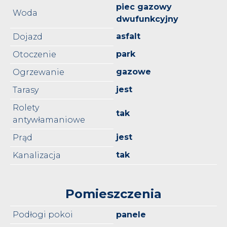
piec gazowy
Woda
dwufunkcyjny
asfalt
Dojazd
park
Otoczenie
gazowe
Ogrzewanie
jest
Tarasy
Rolety
tak
antywłamaniowe
jest
Prąd
tak
Kanalizacja
Pomieszczenia
Podłogi pokoi
panele