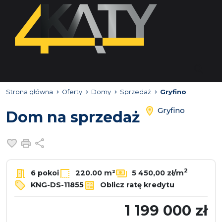
Strona główna
Oferty
Domy
Sprzedaż
Gryfino
Gryfino
Dom na sprzedaż
Dodaj do ulubionych
Drukuj
Udostępnij
2
6 pokoi
220.00 m²
5 450,00 zł/m
KNG-DS-11855
Oblicz ratę kredytu
1 199 000 zł