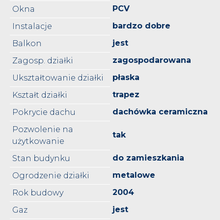
PCV
Okna
bardzo dobre
Instalacje
jest
Balkon
zagospodarowana
Zagosp. działki
płaska
Ukształtowanie działki
trapez
Kształt działki
dachówka ceramiczna
Pokrycie dachu
Pozwolenie na
tak
użytkowanie
do zamieszkania
Stan budynku
metalowe
Ogrodzenie działki
2004
Rok budowy
jest
Gaz