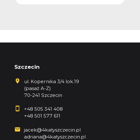
 zł
KNG
Szczecin
ul. Kopernika 3/4 lok.19
(pasaż A-Z)
70-241 Szczecin
+48 505 341 408
+48 501 577 611
jacek@4katyszczecin.pl
adriana@4katyszczecin.pl