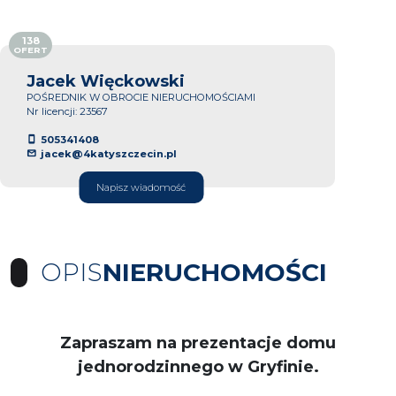
138
OFERT
Jacek Więckowski
POŚREDNIK W OBROCIE NIERUCHOMOŚCIAMI
Nr licencji: 23567
505341408
jacek@4katyszczecin.pl
Napisz wiadomość
OPIS
NIERUCHOMOŚCI
Zapraszam na prezentacje domu
jednorodzinnego w Gryfinie.